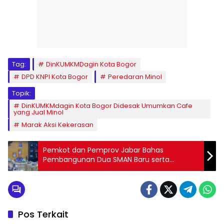
Tag:
DinKUMKMDagin Kota Bogor
DPD KNPI Kota Bogor
Peredaran Minol
Topik:
DinKUMKMdagin Kota Bogor Didesak Umumkan Cafe
yang Jual Minol
Marak Aksi Kekerasan
Pemkot dan Pemprov Jabar Bahas
Pembangunan Dua SMAN Baru serta
Perluasan SMAN 5
Pos Terkait