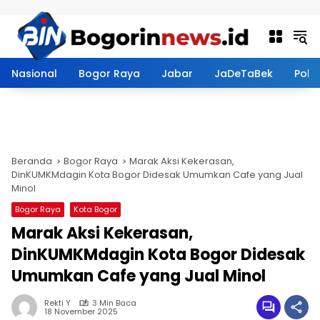
Langsung ke konten
Nasional
Bogor Raya
Jabar
JaDeTaBek
Politi
Beranda
Bogor Raya
Marak Aksi Kekerasan,
DinKUMKMdagin Kota Bogor Didesak Umumkan Cafe yang Jual
Minol
Bogor Raya
Kota Bogor
Marak Aksi Kekerasan,
DinKUMKMdagin Kota Bogor Didesak
Umumkan Cafe yang Jual Minol
Rekti Y
3 Min Baca
18 November 2025