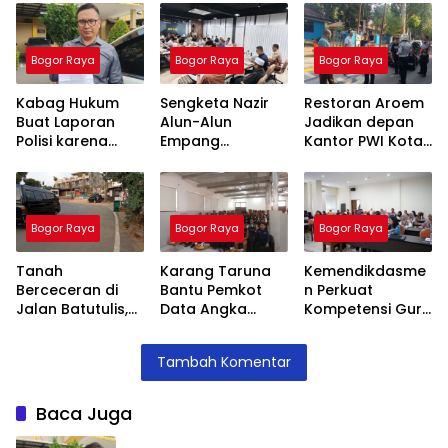
Bogor Raya
Bogor Raya
Bogor Raya
Kabag Hukum
Sengketa Nazir
Restoran Aroem
Buat Laporan
Alun-Alun
Jadikan depan
Polisi karena
Empang
Kantor PWI Kota
Nama Baik
Menemui Titik
Bogor Sebagai
Merasa
Terang,
Area Parkir,
Dicemarkan
Pertemuan
Ketua PWI
Hasilkan 4 Poin
Dilarang Parkir
Bogor Raya
Bogor Raya
Bogor Raya
Kesepakatan
Tanah
Karang Taruna
Kemendikdasme
Berceceran di
Bantu Pemkot
n Perkuat
Jalan Batutulis,
Data Angka
Kompetensi Guru
Jenal Siap Beri
Putus Sekolah,
SLB, Hadirkan
Teguran Tertulis
Stunting dan
Lalubi Untuk
Tambah Komentar
Pada Kontraktor
Pengangguran
Apresiasi ABK
Kota Bogor
Baca Juga