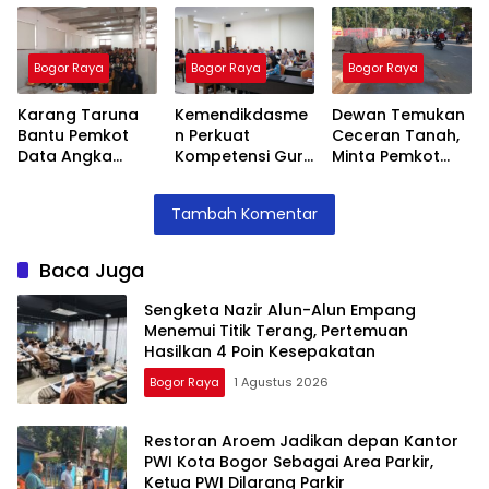
Terang,
Area Parkir,
Teguran Tertulis
Pertemuan
Ketua PWI
Pada Kontraktor
Hasilkan 4 Poin
Dilarang Parkir
Bogor Raya
Bogor Raya
Bogor Raya
Kesepakatan
Karang Taruna
Kemendikdasme
Dewan Temukan
Bantu Pemkot
n Perkuat
Ceceran Tanah,
Data Angka
Kompetensi Guru
Minta Pemkot
Putus Sekolah,
SLB, Hadirkan
Tegur Kontraktor
Stunting dan
Lalubi Untuk
Trase Baru
Tambah Komentar
Pengangguran
Apresiasi ABK
Batutulis
Kota Bogor
Baca Juga
Sengketa Nazir Alun-Alun Empang
Menemui Titik Terang, Pertemuan
Hasilkan 4 Poin Kesepakatan
Bogor Raya
1 Agustus 2026
Restoran Aroem Jadikan depan Kantor
PWI Kota Bogor Sebagai Area Parkir,
Ketua PWI Dilarang Parkir