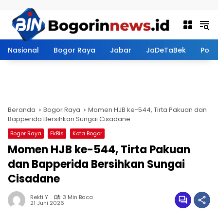
Langsung ke konten
Nasional
Bogor Raya
Jabar
JaDeTaBek
Politi
Beranda
Bogor Raya
Momen HJB ke-544, Tirta Pakuan dan
Bapperida Bersihkan Sungai Cisadane
Bogor Raya
EkBis
Kota Bogor
Momen HJB ke-544, Tirta Pakuan
dan Bapperida Bersihkan Sungai
Cisadane
Rekti Y
3 Min Baca
21 Juni 2026