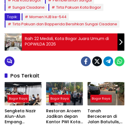
HJB Kota Bogor
Pembersihan Sungai
Sungai Cisadane
Tirta Pakuan Kota Bogor
Topik:
Momen HJB ke-544
Tirta Pakuan dan Bapperida Bersihkan Sungai Cisadane
Raih 22 Medali, Kota Bogor Juara Umum di
POPWILDA 2026
Pos Terkait
Bogor Raya
Bogor Raya
Bogor Raya
Sengketa Nazir
Restoran Aroem
Tanah
Alun-Alun
Jadikan depan
Berceceran di
Empang
Kantor PWI Kota
Jalan Batutulis,
Menemui Titik
Bogor Sebagai
Jenal Siap Beri