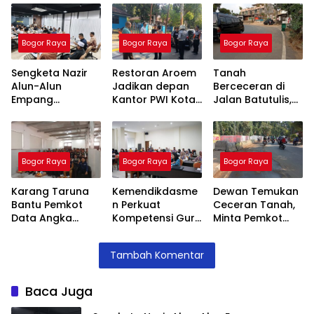
Bogor Raya
Bogor Raya
Bogor Raya
Sengketa Nazir
Restoran Aroem
Tanah
Alun-Alun
Jadikan depan
Berceceran di
Empang
Kantor PWI Kota
Jalan Batutulis,
Menemui Titik
Bogor Sebagai
Jenal Siap Beri
Terang,
Area Parkir,
Teguran Tertulis
Pertemuan
Ketua PWI
Pada Kontraktor
Hasilkan 4 Poin
Dilarang Parkir
Bogor Raya
Bogor Raya
Bogor Raya
Kesepakatan
Karang Taruna
Kemendikdasme
Dewan Temukan
Bantu Pemkot
n Perkuat
Ceceran Tanah,
Data Angka
Kompetensi Guru
Minta Pemkot
Putus Sekolah,
SLB, Hadirkan
Tegur Kontraktor
Stunting dan
Lalubi Untuk
Trase Baru
Tambah Komentar
Pengangguran
Apresiasi ABK
Batutulis
Kota Bogor
Baca Juga