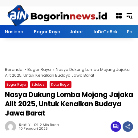
Langsung ke konten
Nasional
Bogor Raya
Jabar
JaDeTaBek
Politi
Beranda
Bogor Raya
Nasya Dukung Lomba Mojang Jajaka
Alit 2025, Untuk Kenalkan Budaya Jawa Barat
Bogor Raya
Edukasi
Kota Bogor
Nasya Dukung Lomba Mojang Jajaka
Alit 2025, Untuk Kenalkan Budaya
Jawa Barat
Rekti Y
2 Min Baca
10 Februari 2025