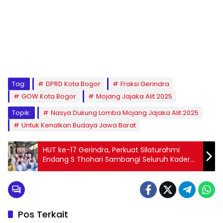
Tag:
DPRD Kota Bogor
Fraksi Gerindra
GOW Kota Bogor
Mojang Jajaka Alit 2025
Topik:
Nasya Dukung Lomba Mojang Jajaka Alit 2025
Untuk Kenalkan Budaya Jawa Barat
HUT ke-17 Gerindra, Perkuat Silaturahmi
Endang S Thohari Sambangi Seluruh Kader
Gerindra Kota Bogor
Pos Terkait