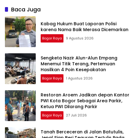
Kota Bogor
Baca Juga
Kabag Hukum Buat Laporan Polisi
karena Nama Baik Merasa Dicemarkan
Bogor Raya
9 Agustus 2026
Sengketa Nazir Alun-Alun Empang
Menemui Titik Terang, Pertemuan
Hasilkan 4 Poin Kesepakatan
Bogor Raya
1 Agustus 2026
Restoran Aroem Jadikan depan Kantor
PWI Kota Bogor Sebagai Area Parkir,
Ketua PWI Dilarang Parkir
Bogor Raya
27 Juli 2026
Tanah Berceceran di Jalan Batutulis,
Jenal Siap Beri Teguran Tertulis Pada