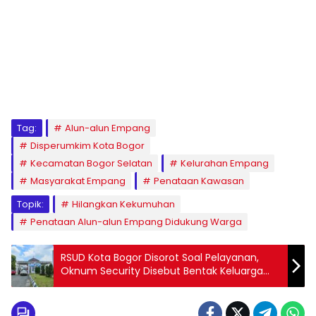
Tag:
Alun-alun Empang
Disperumkim Kota Bogor
Kecamatan Bogor Selatan
Kelurahan Empang
Masyarakat Empang
Penataan Kawasan
Topik:
Hilangkan Kekumuhan
Penataan Alun-alun Empang Didukung Warga
RSUD Kota Bogor Disorot Soal Pelayanan,
Oknum Security Disebut Bentak Keluarga
Pasien