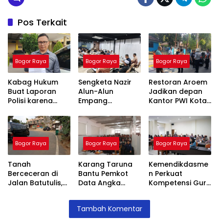
Pos Terkait
Bogor Raya
Bogor Raya
Bogor Raya
Kabag Hukum
Sengketa Nazir
Restoran Aroem
Buat Laporan
Alun-Alun
Jadikan depan
Polisi karena
Empang
Kantor PWI Kota
Nama Baik
Menemui Titik
Bogor Sebagai
Merasa
Terang,
Area Parkir,
Dicemarkan
Pertemuan
Ketua PWI
Hasilkan 4 Poin
Dilarang Parkir
Bogor Raya
Bogor Raya
Bogor Raya
Kesepakatan
Tanah
Karang Taruna
Kemendikdasme
Berceceran di
Bantu Pemkot
n Perkuat
Jalan Batutulis,
Data Angka
Kompetensi Guru
Jenal Siap Beri
Putus Sekolah,
SLB, Hadirkan
Teguran Tertulis
Stunting dan
Lalubi Untuk
Tambah Komentar
Pada Kontraktor
Pengangguran
Apresiasi ABK