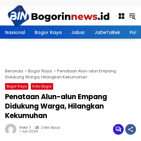
Langsung ke konten
Nasional
Bogor Raya
Jabar
JaDeTaBek
Politi
Beranda
Bogor Raya
Penataan Alun-alun Empang
Didukung Warga, Hilangkan Kekumuhan
Bogor Raya
Kota Bogor
Penataan Alun-alun Empang
Didukung Warga, Hilangkan
Kekumuhan
Rekti Y
2 Min Baca
1 Juli 2026