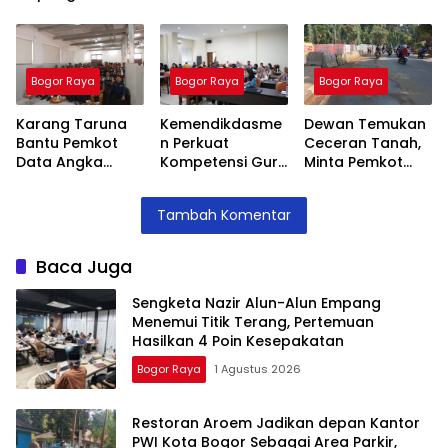
Menemui Titik
Bogor Sebagai
Jenal Siap Beri
Terang,
Area Parkir,
Teguran Tertulis
Pertemuan
Ketua PWI
Pada Kontraktor
Hasilkan 4 Poin
Dilarang Parkir
Bogor Raya
Bogor Raya
Bogor Raya
Kesepakatan
Karang Taruna
Kemendikdasme
Dewan Temukan
Bantu Pemkot
n Perkuat
Ceceran Tanah,
Data Angka
Kompetensi Guru
Minta Pemkot
Putus Sekolah,
SLB, Hadirkan
Tegur Kontraktor
Stunting dan
Lalubi Untuk
Trase Baru
Tambah Komentar
Pengangguran
Apresiasi ABK
Batutulis
Kota Bogor
Baca Juga
Sengketa Nazir Alun-Alun Empang
Menemui Titik Terang, Pertemuan
Hasilkan 4 Poin Kesepakatan
Bogor Raya
1 Agustus 2026
Restoran Aroem Jadikan depan Kantor
PWI Kota Bogor Sebagai Area Parkir,