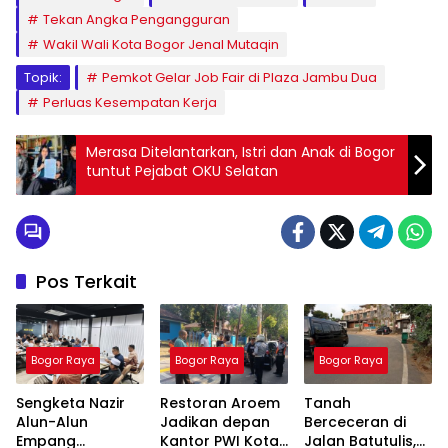
Tekan Angka Pengangguran
Wakil Wali Kota Bogor Jenal Mutaqin
Topik:
Pemkot Gelar Job Fair di Plaza Jambu Dua
Perluas Kesempatan Kerja
Merasa Ditelantarkan, Istri dan Anak di Bogor
tuntut Pejabat OKU Selatan
Pos Terkait
Bogor Raya
Bogor Raya
Bogor Raya
Sengketa Nazir
Restoran Aroem
Tanah
Alun-Alun
Jadikan depan
Berceceran di
Empang
Kantor PWI Kota
Jalan Batutulis,