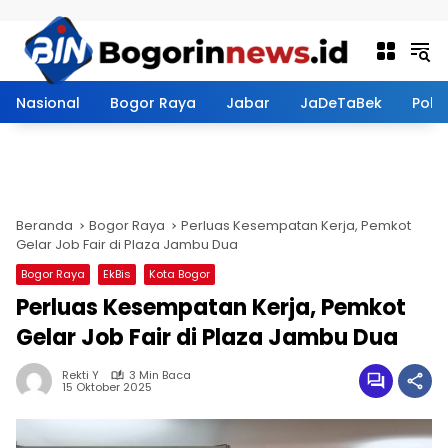
Langsung ke konten
Nasional
Bogor Raya
Jabar
JaDeTaBek
Politi
Beranda
Bogor Raya
Perluas Kesempatan Kerja, Pemkot
Gelar Job Fair di Plaza Jambu Dua
Bogor Raya
EkBis
Kota Bogor
Perluas Kesempatan Kerja, Pemkot
Gelar Job Fair di Plaza Jambu Dua
Rekti Y
3 Min Baca
15 Oktober 2025