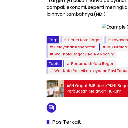
“Targetnya bukan hanya pelayanan 
dampak ekonomi, seperti meningkat
lainnya,” tambahnya.(NDI)
Tag:
Berita Kota Bogor
Layanan
Pelayanan Kesehatan
RS Nuraida
Wali Kota Bogor Dedie A Rachim
Topik:
Pertama di Kota Bogor
Wali Kota Resmikan Layanan Bayi Tabun
ASN Gugat BJB dan KPKNL Bogo
Perbuatan Melawan Hukum
Pos Terkait