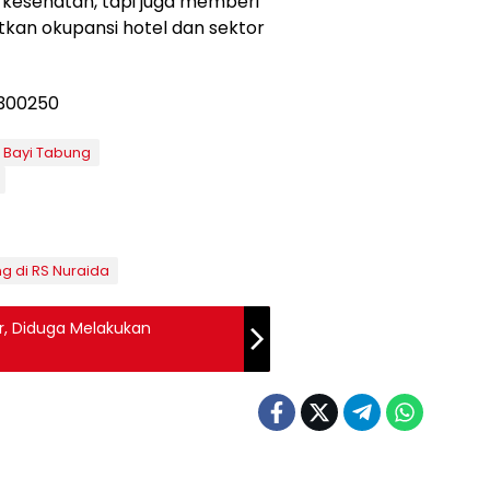
kesehatan, tapi juga memberi
kan okupansi hotel dan sektor
 Bayi Tabung
g di RS Nuraida
r, Diduga Melakukan
Bogor Raya