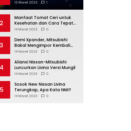
Anda
13 Maret 2023
1
Manfaat Tomat Ceri untuk
2
Kesehatan dan Cara Tepat
Mengonsumsinya
14 Maret 2023
0
Demi Xpander, Mitsubishi
3
Bakal Mengimpor Kembali
Pajero Sport
14 Maret 2023
0
Aliansi Nissan-Mitsubishi
4
Luncurkan Livina Versi Mungil
14 Maret 2023
0
Sosok New Nissan Livina
5
Terungkap, Apa Kata NMI?
14 Maret 2023
0