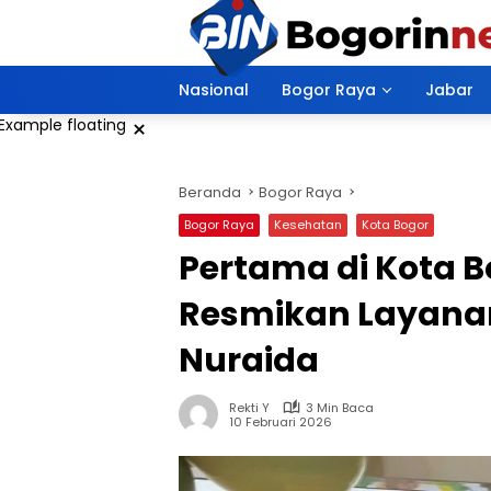
Langsung
ke
konten
Nasional
Bogor Raya
Jabar
×
Beranda
Bogor Raya
Bogor Raya
Kesehatan
Kota Bogor
Pertama di Kota B
Resmikan Layanan
Nuraida
Rekti Y
3 Min Baca
10 Februari 2026