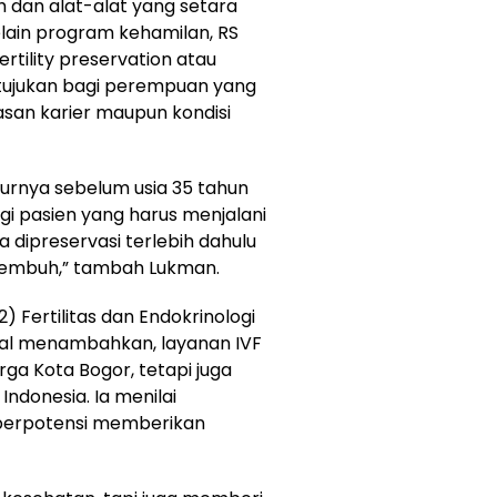
h dan alat-alat yang setara
Selain program kehamilan, RS
rtility preservation atau
ditujukan bagi perempuan yang
san karier maupun kondisi
urnya sebelum usia 35 tahun
bagi pasien yang harus menjalani
sa dipreservasi terlebih dahulu
 sembuh,” tambah Lukman.
 Fertilitas dan Endokrinologi
ijal menambahkan, layanan IVF
rga Kota Bogor, tetapi juga
Indonesia. Ia menilai
 berpotensi memberikan