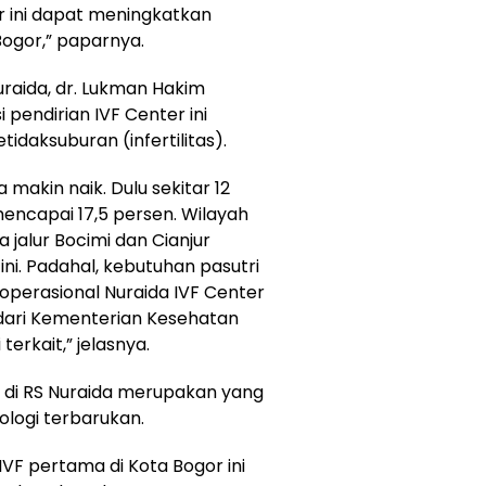
r ini dapat meningkatkan
Bogor,” paparnya.
uraida, dr. Lukman Hakim
pendirian IVF Center ini
tidaksuburan (infertilitas).
 makin naik. Dulu sekitar 12
encapai 17,5 persen. Wilayah
 jalur Bocimi dan Cianjur
ini. Padahal, kebutuhan pasutri
n operasional Nuraida IVF Center
at dari Kementerian Kesehatan
erkait,” jelasnya.
di RS Nuraida merupakan yang
logi terbarukan.
IVF pertama di Kota Bogor ini