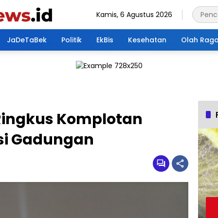
Kamis, 6 Agustus 2026
JaDeTaBek
Politik
EkBis
Kesehatan
Olah Rag
 Ringkus Komplotan
isi Gadungan