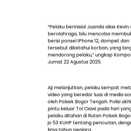
“Pelaku berinisial Juanda alias Kev
berolahraga, lalu mencoba membuka
berisi ponsel iPhone 12, dompet dan
tersebut diketahui korban, yang l
mendorong pelaku,” ungkap Kompol 
Jumat 22 Agustus 2025.
Aji melanjutkan, pelaku sempat mel
video yang beredar luas di media so
oleh Polsek Bogor Tengah. Polisi ak
pintu keluar Tol Ciawi pada hari yang
pelaku ditahan di Rutan Polsek Bogo
jo 53 KUHP tentang pencurian, den
lima tahun penjara.