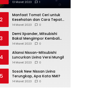
Anda
13 Maret 2023
1
Manfaat Tomat Ceri untuk
2
Kesehatan dan Cara Tepat
Mengonsumsinya
14 Maret 2023
0
Demi Xpander, Mitsubishi
3
Bakal Mengimpor Kembali
Pajero Sport
14 Maret 2023
0
Aliansi Nissan-Mitsubishi
4
Luncurkan Livina Versi Mungil
14 Maret 2023
0
Sosok New Nissan Livina
5
Terungkap, Apa Kata NMI?
14 Maret 2023
0