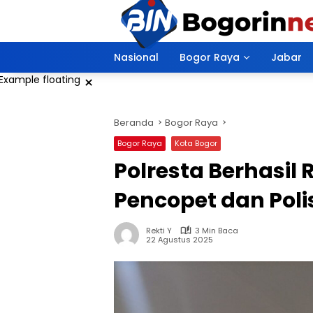
Langsung
ke
konten
Nasional
Bogor Raya
Jabar
×
Beranda
Bogor Raya
Bogor Raya
Kota Bogor
Polresta Berhasil
Pencopet dan Pol
Rekti Y
3 Min Baca
22 Agustus 2025