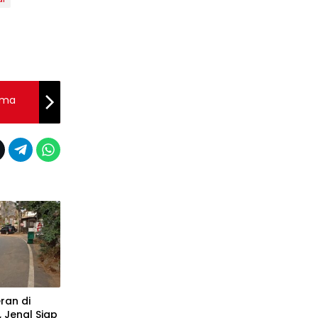
ama
ran di
, Jenal Siap