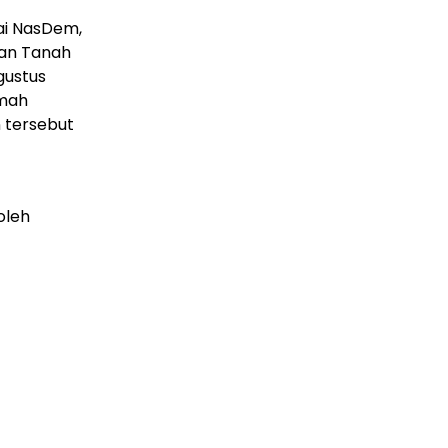
ai NasDem,
tan Tanah
gustus
umah
n tersebut
oleh