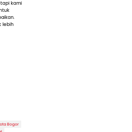
tapi kami
ntuk
aikan.
 lebih
ota Bogor
l