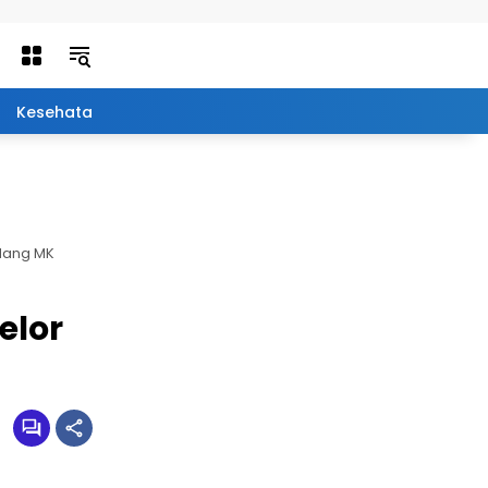
Kesehatan
Olah Raga
Edukasi
Qolbu
idang MK
elor