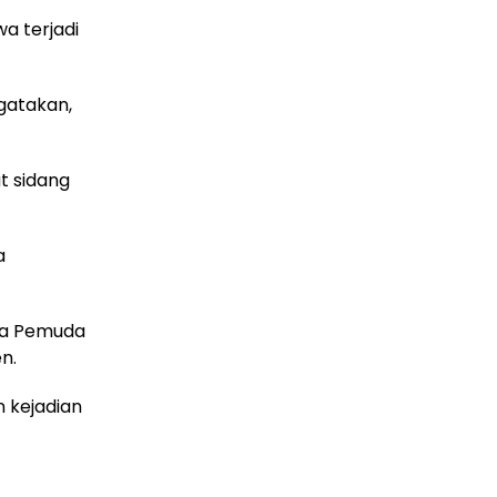
a terjadi
gatakan,
at sidang
a
da Pemuda
n.
 kejadian