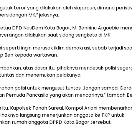
utuk teror yang dilakukan oleh siapapun, dimana peristiw
persidangan MK,” jelasnya.
 Ketua DPD NasDem Kota Bogor, M. Benninu Argoebie men
erangan dilakukan saat sidang sengketa di MK.
ni seperti ingin merusak iklim demokrasi, sebab terjadi sa
ap Ben kepada wartawan.
ahkan, atas dasar itu, pihaknya mendesak polisi seger
tuntas dan menemukan pelakunya.
ohon polisi untuk mengusut tuntas. Jangan sampai Gar
n Pemuda Pancasila yang akan mencarinya,” tambah Be
itu, Kapolsek Tanah Sareal, Kompol Ariani membenarkan
pihaknya langsung menerjunkan anggota ke TKP untuk
an rumah anggota DPRD Kota Bogor tersebut.