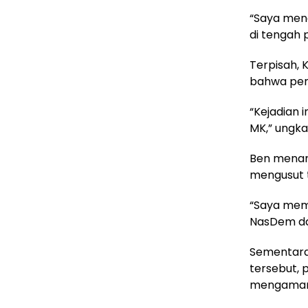
“Saya meng
di tengah 
Terpisah,
bahwa peny
“Kejadian i
MK,” ungk
Ben menamb
mengusut 
“Saya mem
NasDem da
Sementara 
tersebut, 
mengamank