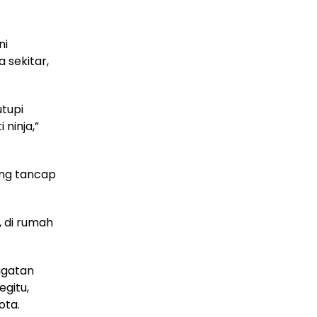
ni
 sekitar,
tupi
ninja,”
ung tancap
, di rumah
ugatan
egitu,
ota.