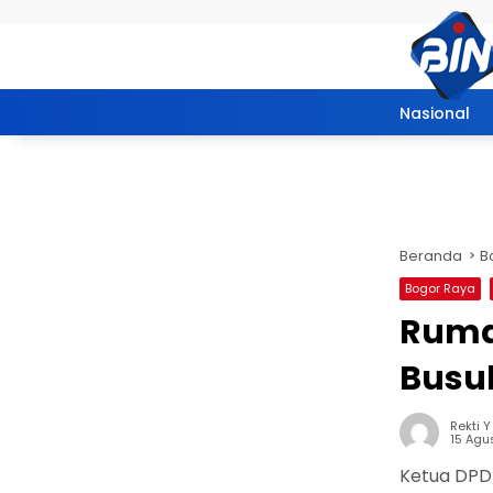
Langsung ke konten
Nasional
Beranda
B
Bogor Raya
Ruma
Busuk
Rekti Y
15 Agu
Ketua DPD 