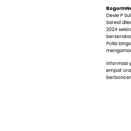
BogorInN
Devie P Su
Sareal dil
2024 sekir
berserakan
Polisi lan
mengaman
Informasi 
empat ora
berboncen