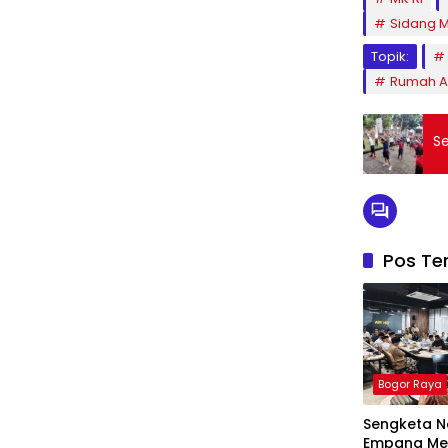
Sidang 
Topik:
Rumah An
S
Pos Ter
Bogor Raya
Sengketa Na
Empang Men