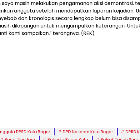
n saya masih melakukan pengamanan aksi demontrasi, te
unkan anggota setelah mendapatkan laporan kejadian. U
nyebab dan kronologis secara lengkap belum bisa disamp
asih dilapangan untuk mengumpulkan keterangan. Untuk
anti kami sampaikan,” terangnya. (REK)
nggota DPRD Kota Bogor
DPD Nasdem Kota Bogor
DPRD K
Partai Nasdem
Polresta Bogor Kota
Polsek Tanah Sarea