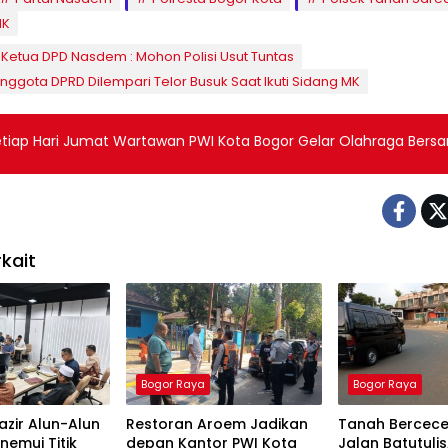
MK
Ketua DPD Nasdem : Mohon Polisi Usut Tuntas
ggota DPRD Dilempari Telor Busuk Saat Ikuti Sidang MK
etiap Hari Jumat Wartawan PWI Kota Bogor Gelar Olahraga Bers
kait
Bogor Raya
Bogor Raya
zir Alun-Alun
Restoran Aroem Jadikan
Tanah Bercece
emui Titik
depan Kantor PWI Kota
Jalan Batutulis