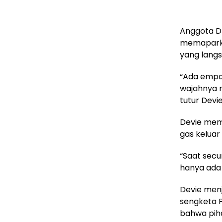
Anggota DP
memaparkan
yang lang
“Ada empa
wajahnya 
tutur Devi
Devie mema
gas kelua
“Saat secu
hanya ada 
Devie menj
sengketa Pe
bahwa piha