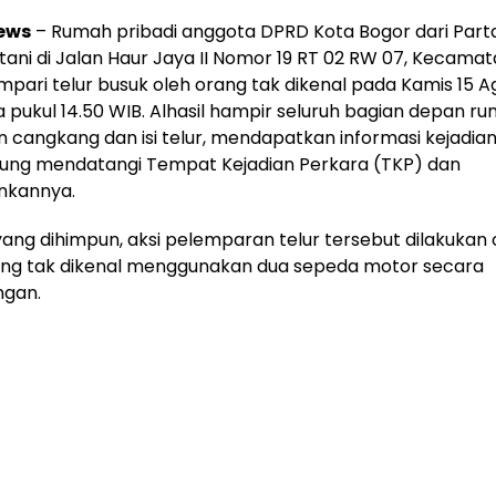
ews
– Rumah pribadi anggota DPRD Kota Bogor dari Part
ltani di Jalan Haur Jaya II Nomor 19 RT 02 RW 07, Kecama
empari telur busuk oleh orang tak dikenal pada Kamis 15 A
a pukul 14.50 WIB. Alhasil hampir seluruh bagian depan r
 cangkang dan isi telur, mendapatkan informasi kejadia
gsung mendatangi Tempat Kejadian Perkara (TKP) dan
kannya.
yang dihimpun, aksi pelemparan telur tersebut dilakukan 
ng tak dikenal menggunakan dua sepeda motor secara
gan.