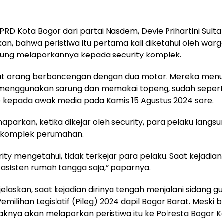
RD Kota Bogor dari partai Nasdem, Devie Prihartini Sulta
, bahwa peristiwa itu pertama kali diketahui oleh warga
sung melaporkannya kepada security komplek.
t orang berboncengan dengan dua motor. Mereka menu
menggunakan sarung dan memakai topeng, sudah seperti 
e kepada awak media pada Kamis 15 Agustus 2024 sore.
parkan, ketika dikejar oleh security, para pelaku langs
r komplek perumahan.
rity mengetahui, tidak terkejar para pelaku. Saat kejadian
asisten rumah tangga saja,” paparnya.
elaskan, saat kejadian dirinya tengah menjalani sidang g
milihan Legislatif (Pileg) 2024 dapil Bogor Barat. Meski b
knya akan melaporkan peristiwa itu ke Polresta Bogor K