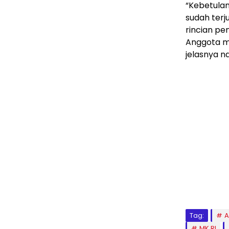
“Kebetula
sudah terj
rincian pe
Anggota m
jelasnya n
Tag:
A
MK RI