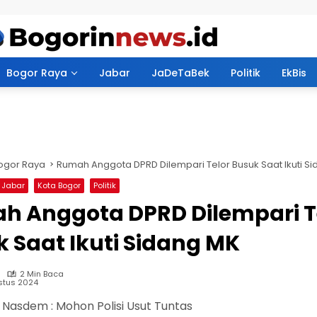
Bogor Raya
Jabar
JaDeTaBek
Politik
EkBis
ogor Raya
Rumah Anggota DPRD Dilempari Telor Busuk Saat Ikuti S
Jabar
Kota Bogor
Politik
h Anggota DPRD Dilempari T
 Saat Ikuti Sidang MK
2 Min Baca
stus 2024
Nasdem : Mohon Polisi Usut Tuntas