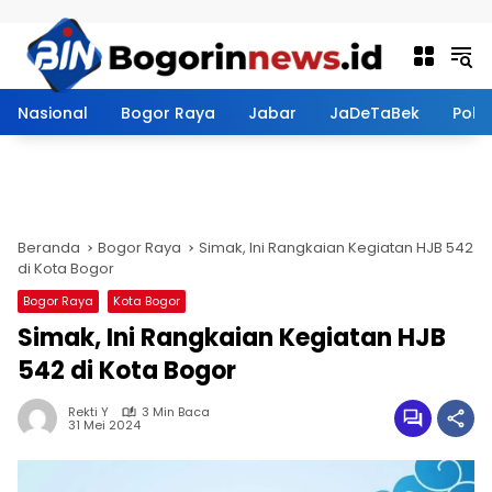
Langsung ke konten
Nasional
Bogor Raya
Jabar
JaDeTaBek
Politi
Beranda
Bogor Raya
Simak, Ini Rangkaian Kegiatan HJB 542
di Kota Bogor
Bogor Raya
Kota Bogor
Simak, Ini Rangkaian Kegiatan HJB
542 di Kota Bogor
Rekti Y
3 Min Baca
31 Mei 2024