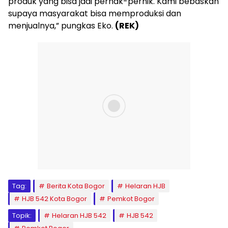
produk yang bisa jadi pernak-pernik. Kami bebaskan
supaya masyarakat bisa memproduksi dan
menjualnya,” pungkas Eko.
(REK)
Tag:
Berita Kota Bogor
Helaran HJB
HJB 542 Kota Bogor
Pemkot Bogor
Topik:
Helaran HJB 542
HJB 542