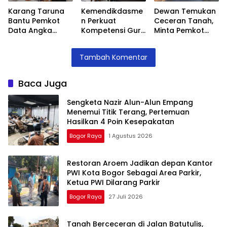
Karang Taruna
Kemendikdasme
Dewan Temukan
Bantu Pemkot
n Perkuat
Ceceran Tanah,
Data Angka
Kompetensi Guru
Minta Pemkot
Putus Sekolah,
SLB, Hadirkan
Tegur Kontraktor
Stunting dan
Lalubi Untuk
Trase Baru
Tambah Komentar
Pengangguran
Apresiasi ABK
Batutulis
Kota Bogor
Baca Juga
Sengketa Nazir Alun-Alun Empang
Menemui Titik Terang, Pertemuan
Hasilkan 4 Poin Kesepakatan
Bogor Raya
1 Agustus 2026
Restoran Aroem Jadikan depan Kantor
PWI Kota Bogor Sebagai Area Parkir,
Ketua PWI Dilarang Parkir
Bogor Raya
27 Juli 2026
Tanah Berceceran di Jalan Batutulis,