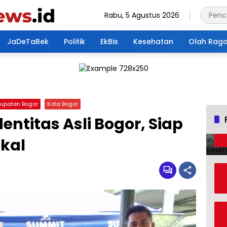
Rabu, 5 Agustus 2026
JaDeTaBek
Politik
EkBis
Kesehatan
Olah Rag
upaten Bogor
Kota Bogor
ntitas Asli Bogor, Siap
kal