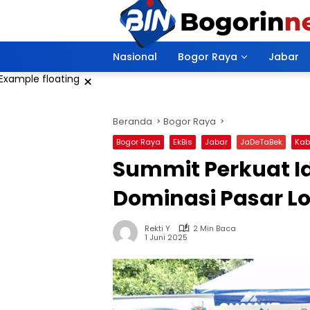
Langsung
ke
konten
Nasional
Bogor Raya
Jabar
×
Beranda
Bogor Raya
Bogor Raya
EkBis
Jabar
JaDeTaBek
Kab
Summit Perkuat Ide
Dominasi Pasar Lo
Rekti Y
2 Min Baca
1 Juni 2025