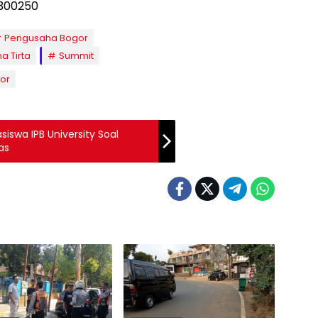
Pengusaha Bogor
a Tirta
Summit
gor
iswa IPB University Soal
as