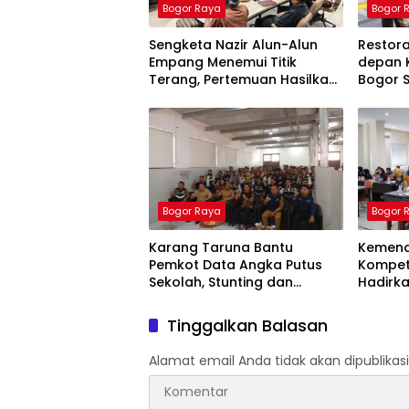
Bogor Raya
Bogor 
Sengketa Nazir Alun-Alun
Restor
Empang Menemui Titik
depan 
Terang, Pertemuan Hasilkan
Bogor S
4 Poin Kesepakatan
Ketua P
Bogor Raya
Bogor 
Karang Taruna Bantu
Kemend
Pemkot Data Angka Putus
Kompete
Sekolah, Stunting dan
Hadirka
Pengangguran Kota Bogor
Apresia
Tinggalkan Balasan
Alamat email Anda tidak akan dipublikasi