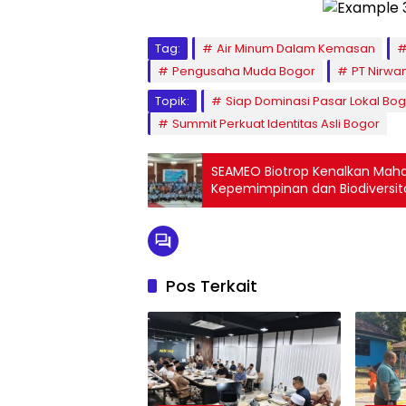
Tag:
Air Minum Dalam Kemasan
Pengusaha Muda Bogor
PT Nirwan
Topik:
Siap Dominasi Pasar Lokal Bo
Summit Perkuat Identitas Asli Bogor
SEAMEO Biotrop Kenalkan Mahas
Kepemimpinan dan Biodiversit
Pos Terkait