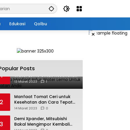
a
Edukasi
Qolbu
×
Popular Posts
Beberapa Manfaat Infus
1
Water Lemo Untuk Kesehatan
Anda
13 Maret 2023
1
Manfaat Tomat Ceri untuk
2
Kesehatan dan Cara Tepat
Mengonsumsinya
14 Maret 2023
0
Demi Xpander, Mitsubishi
3
Bakal Mengimpor Kembali
Pajero Sport