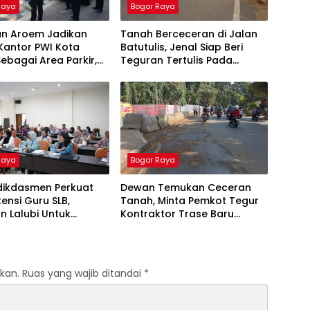
Raya
Bogor Raya
an Aroem Jadikan
Tanah Berceceran di Jalan
Kantor PWI Kota
Batutulis, Jenal Siap Beri
ebagai Area Parkir,
Teguran Tertulis Pada
WI Dilarang Parkir
Kontraktor
Raya
Bogor Raya
ikdasmen Perkuat
Dewan Temukan Ceceran
nsi Guru SLB,
Tanah, Minta Pemkot Tegur
n Lalubi Untuk
Kontraktor Trase Baru
si ABK
Batutulis
kan.
Ruas yang wajib ditandai
*