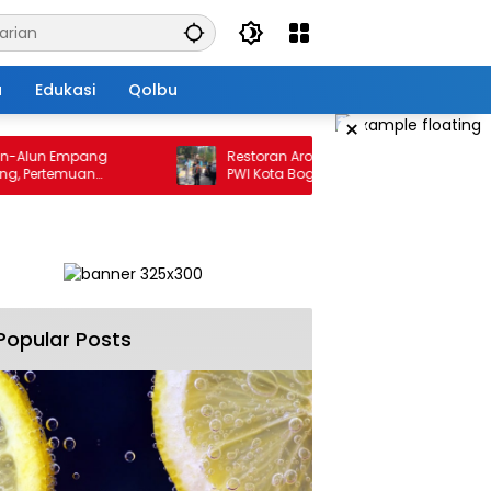
a
Edukasi
Qolbu
×
un Empang
Restoran Aroem Jadikan depan Kantor
ertemuan
PWI Kota Bogor Sebagai Area Parkir, Ketua
atan
PWI Dilarang Parkir
Popular Posts