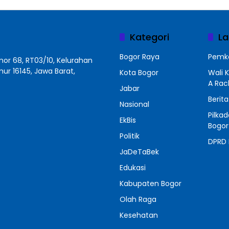
Kategori
La
Bogor Raya
Pemko
r 68, RT03/10, Kelurahan
r 16145, Jawa Barat,
Kota Bogor
Wali 
A Ra
Jabar
Berit
Nasional
Pilka
EkBis
Bogor
Politik
DPRD 
JaDeTaBek
Edukasi
Kabupaten Bogor
Olah Raga
Kesehatan