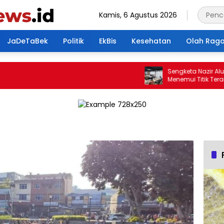
Kamis, 6 Agustus 2026
JaDeTaBek
Politik
EkBis
Kesehatan
Olah Rag
Sengketa Nazir Alun-Al
Menemui Titik Terang, P
Hasilkan 4 Poin Kesepak