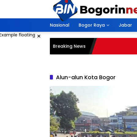
Langsung
ke
konten
Nasional
Bogor Raya
Jabar
×
Breaking News
Alun-alun Kota Bogor