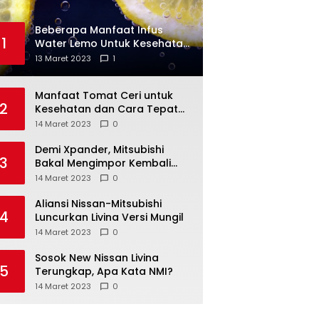
Beberapa Manfaat Infus
1
Water Lemo Untuk Kesehatan
Anda
13 Maret 2023
1
Manfaat Tomat Ceri untuk
2
Kesehatan dan Cara Tepat
Mengonsumsinya
14 Maret 2023
0
Demi Xpander, Mitsubishi
3
Bakal Mengimpor Kembali
Pajero Sport
14 Maret 2023
0
Aliansi Nissan-Mitsubishi
4
Luncurkan Livina Versi Mungil
14 Maret 2023
0
Sosok New Nissan Livina
5
Terungkap, Apa Kata NMI?
14 Maret 2023
0