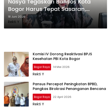
Nasya Tegaskan Bansos Kota
Bogor Harus Tepat Sasaran,
Aparatur Wilayah Lihat Kondisi Riil
18 Juni 2026
Rekti Y
Masyarakat
Komisi IV Dorong Reaktivasi BPJS
Kesehatan PBI Kota Bogor
Bogor Raya
14 Mei 2026
Rekti Y
Pansus Percepat Peningkatan BPBD,
Pangkas Birokrasi Penanganan Bencana
Bogor Raya
22 April 2026
Rekti Y