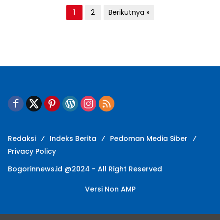
N
1
2
Berikutnya »
a
v
i
g
a
s
i
p
Redaksi
Indeks Berita
Pedoman Media Siber
o
Privacy Policy
s
Bogorinnews.id @2024 - All Right Reserved
Versi Non AMP