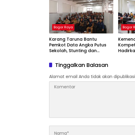
Bogor Raya
Bogor 
Karang Taruna Bantu
Kemend
Pemkot Data Angka Putus
Kompete
Sekolah, Stunting dan
Hadirka
Pengangguran Kota Bogor
Apresia
Tinggalkan Balasan
Alamat email Anda tidak akan dipublikasi