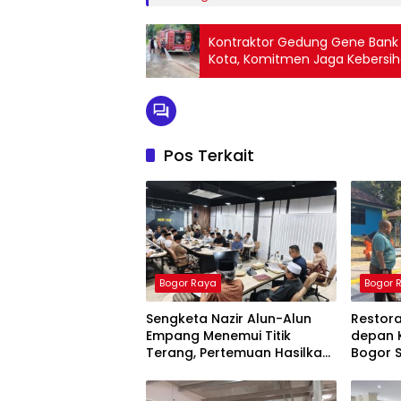
Kontraktor Gedung Gene Bank T
Kota, Komitmen Jaga Kebersih
Pos Terkait
Bogor Raya
Bogor 
Sengketa Nazir Alun-Alun
Restor
Empang Menemui Titik
depan 
Terang, Pertemuan Hasilkan
Bogor S
4 Poin Kesepakatan
Ketua P