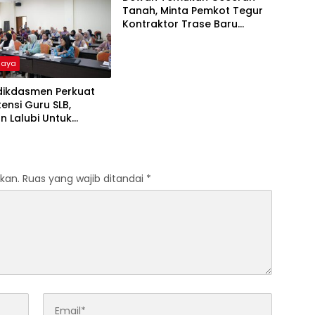
Tanah, Minta Pemkot Tegur
Kontraktor Trase Baru
Batutulis
Raya
ikdasmen Perkuat
nsi Guru SLB,
n Lalubi Untuk
si ABK
kan.
Ruas yang wajib ditandai
*