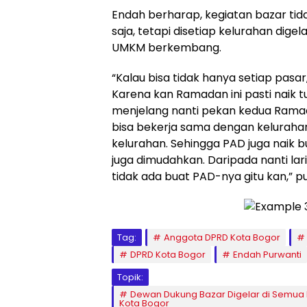
Endah berharap, kegiatan bazar tida
saja, tetapi disetiap kelurahan dig
UMKM berkembang.
“Kalau bisa tidak hanya setiap pasar
Karena kan Ramadan ini pasti naik t
menjelang nanti pekan kedua Ramada
bisa bekerja sama dengan keluraha
kelurahan. Sehingga PAD juga naik
juga dimudahkan. Daripada nanti la
tidak ada buat PAD-nya gitu kan,” 
Tag:
Anggota DPRD Kota Bogor
DPRD Kota Bogor
Endah Purwanti
Topik:
Dewan Dukung Bazar Digelar di Semua 
Kota Bogor