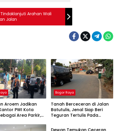
indaklanjuti Arahan Wali
an Jalan
Raya
Bogor Raya
an Aroem Jadikan
Tanah Berceceran di Jalan
Kantor PWI Kota
Batutulis, Jenal Siap Beri
ebagai Area Parkir,
Teguran Tertulis Pada
Bogor Raya
WI Dilarang Parkir
Kontraktor
Dewan Temukan Ceceran