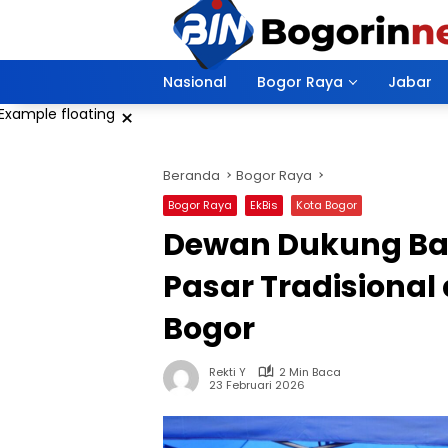
Langsung
ke
konten
Nasional
Bogor Raya
Jabar
×
Beranda
Bogor Raya
Bogor Raya
EkBis
Kota Bogor
Dewan Dukung Baz
Pasar Tradisional
Bogor
Rekti Y
2 Min Baca
23 Februari 2026