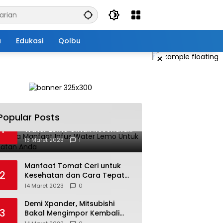
a
Edukasi
Qolbu
×
Popular Posts
Beberapa Manfaat Infus
1
Water Lemo Untuk Kesehatan
Anda
13 Maret 2023
1
Manfaat Tomat Ceri untuk
2
Kesehatan dan Cara Tepat
Mengonsumsinya
14 Maret 2023
0
Demi Xpander, Mitsubishi
3
Bakal Mengimpor Kembali
Pajero Sport