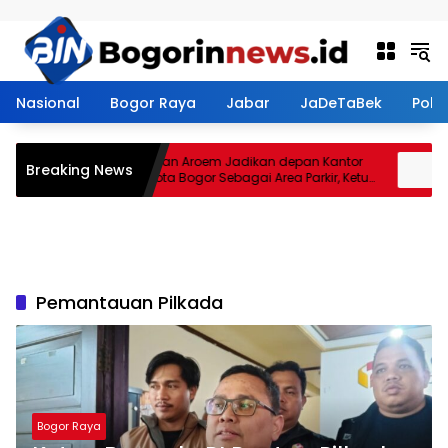
Langsung ke konten
Nasional
Bogor Raya
Jabar
JaDeTaBek
Politi
g
Restoran Aroem Jadikan depan Kantor
Tan
Breaking News
PWI Kota Bogor Sebagai Area Parkir, Ketua
Jen
PWI Dilarang Parkir
Kon
Pemantauan Pilkada
Bogor Raya