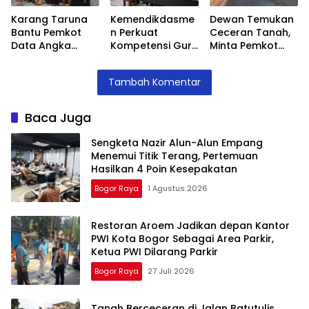
Karang Taruna
Kemendikdasme
Dewan Temukan
Bantu Pemkot
n Perkuat
Ceceran Tanah,
Data Angka
Kompetensi Guru
Minta Pemkot
Putus Sekolah,
SLB, Hadirkan
Tegur Kontraktor
Stunting dan
Lalubi Untuk
Trase Baru
Tambah Komentar
Pengangguran
Apresiasi ABK
Batutulis
Kota Bogor
Baca Juga
Sengketa Nazir Alun-Alun Empang
Menemui Titik Terang, Pertemuan
Hasilkan 4 Poin Kesepakatan
Bogor Raya
1 Agustus 2026
Restoran Aroem Jadikan depan Kantor
PWI Kota Bogor Sebagai Area Parkir,
Ketua PWI Dilarang Parkir
Bogor Raya
27 Juli 2026
Tanah Berceceran di Jalan Batutulis,