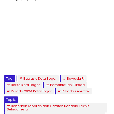
Tag:
Bawaslu Kota Bogor
Bawaslu RI
Berita Kota Bogor
Pemantauan Pilkada
Pilkada 2024 Kota Bogor
Pilkada serentak
Topik:
Beberkan Laporan dan Catatan Kendala Teknis
SeIndonesia