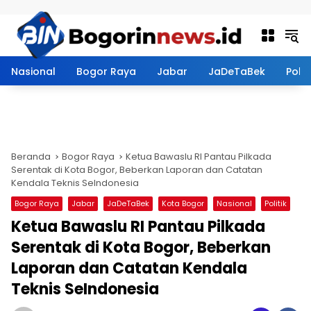
Langsung ke konten
Nasional
Bogor Raya
Jabar
JaDeTaBek
Politi
Beranda
Bogor Raya
Ketua Bawaslu RI Pantau Pilkada
Serentak di Kota Bogor, Beberkan Laporan dan Catatan
Kendala Teknis SeIndonesia
Bogor Raya
Jabar
JaDeTaBek
Kota Bogor
Nasional
Politik
Ketua Bawaslu RI Pantau Pilkada
Serentak di Kota Bogor, Beberkan
Laporan dan Catatan Kendala
Teknis SeIndonesia