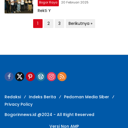
Bogor Raya
20 Februari 2025
Rekti Y
N
1
2
3
Berikutnya »
a
v
i
g
a
s
i
p
Redaksi
Indeks Berita
Pedoman Media Siber
o
Privacy Policy
s
Bogorinnews.id @2024 - All Right Reserved
Versi Non AMP