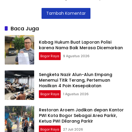
Jenal Siap Beri
Putus Sekolah,
SLB, Hadirkan
Teguran Tertulis
Stunting dan
Lalubi Untuk
Tambah Komentar
Pada Kontraktor
Pengangguran
Apresiasi ABK
Kota Bogor
Baca Juga
Kabag Hukum Buat Laporan Polisi
karena Nama Baik Merasa Dicemarkan
Bogor Raya
9 Agustus 2026
Sengketa Nazir Alun-Alun Empang
Menemui Titik Terang, Pertemuan
Hasilkan 4 Poin Kesepakatan
Bogor Raya
1 Agustus 2026
Restoran Aroem Jadikan depan Kantor
PWI Kota Bogor Sebagai Area Parkir,
Ketua PWI Dilarang Parkir
Bogor Raya
27 Juli 2026