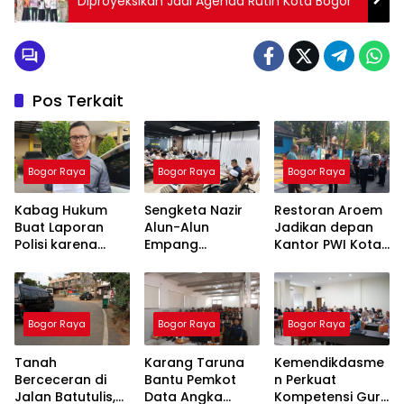
Diproyeksikan Jadi Agenda Rutin Kota Bogor
Pos Terkait
Bogor Raya
Bogor Raya
Bogor Raya
Kabag Hukum
Sengketa Nazir
Restoran Aroem
Buat Laporan
Alun-Alun
Jadikan depan
Polisi karena
Empang
Kantor PWI Kota
Nama Baik
Menemui Titik
Bogor Sebagai
Merasa
Terang,
Area Parkir,
Dicemarkan
Pertemuan
Ketua PWI
Hasilkan 4 Poin
Dilarang Parkir
Bogor Raya
Bogor Raya
Bogor Raya
Kesepakatan
Tanah
Karang Taruna
Kemendikdasme
Berceceran di
Bantu Pemkot
n Perkuat
Jalan Batutulis,
Data Angka
Kompetensi Guru