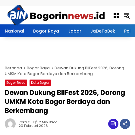
Langsung ke konten
Nasional
Bogor Raya
Jabar
JaDeTaBek
Politi
Beranda
Bogor Raya
Dewan Dukung BIIFest 2026, Dorong
UMKM Kota Bogor Berdaya dan Berkembang
Bogor Raya
Kota Bogor
Dewan Dukung BIIFest 2026, Dorong
UMKM Kota Bogor Berdaya dan
Berkembang
Rekti Y
2 Min Baca
20 Februari 2026