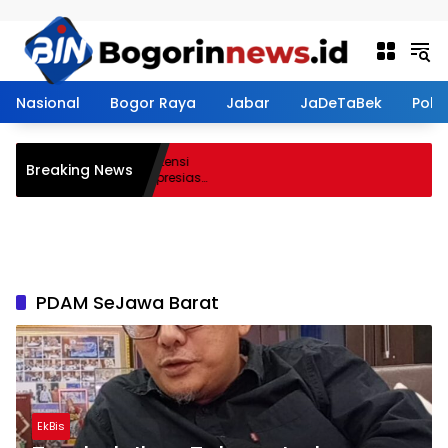
Langsung ke konten
Nasional
Bogor Raya
Jabar
JaDeTaBek
Politi
dasmen Perkuat Kompetensi
Breaking News
Hadirkan Lalubi Untuk Apresiasi
PDAM SeJawa Barat
EkBis