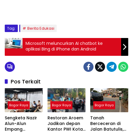
Tag:
Berita Edukasi
Microsoft meluncurkan AI chatbot ke
aplikasi Bing di iPhone dan Android
Pos Terkait
Bogor Raya
Bogor Raya
Bogor Raya
Sengketa Nazir
Restoran Aroem
Tanah
Alun-Alun
Jadikan depan
Berceceran di
Empang
Kantor PWI Kota
Jalan Batutulis,