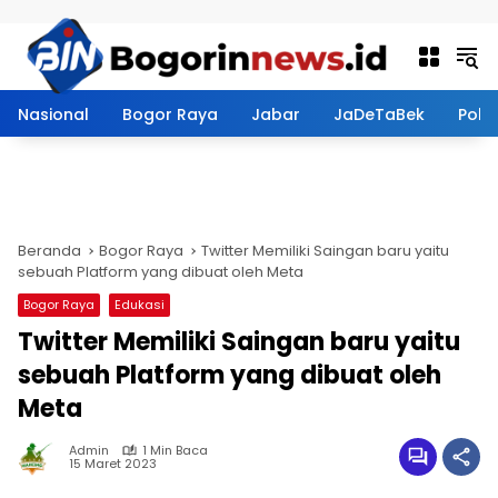
Langsung ke konten
Nasional
Bogor Raya
Jabar
JaDeTaBek
Politi
Beranda
Bogor Raya
Twitter Memiliki Saingan baru yaitu
sebuah Platform yang dibuat oleh Meta
Bogor Raya
Edukasi
Twitter Memiliki Saingan baru yaitu
sebuah Platform yang dibuat oleh
Meta
Admin
1 Min Baca
15 Maret 2023