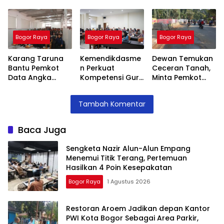
Menemui Titik
Bogor Sebagai
Jenal Siap Beri
Terang,
Area Parkir,
Teguran Tertulis
Pertemuan
Ketua PWI
Pada Kontraktor
Hasilkan 4 Poin
Dilarang Parkir
Bogor Raya
Bogor Raya
Bogor Raya
Kesepakatan
Karang Taruna
Kemendikdasme
Dewan Temukan
Bantu Pemkot
n Perkuat
Ceceran Tanah,
Data Angka
Kompetensi Guru
Minta Pemkot
Putus Sekolah,
SLB, Hadirkan
Tegur Kontraktor
Stunting dan
Lalubi Untuk
Trase Baru
Tambah Komentar
Pengangguran
Apresiasi ABK
Batutulis
Kota Bogor
Baca Juga
Sengketa Nazir Alun-Alun Empang
Menemui Titik Terang, Pertemuan
Hasilkan 4 Poin Kesepakatan
Bogor Raya
1 Agustus 2026
Restoran Aroem Jadikan depan Kantor
PWI Kota Bogor Sebagai Area Parkir,