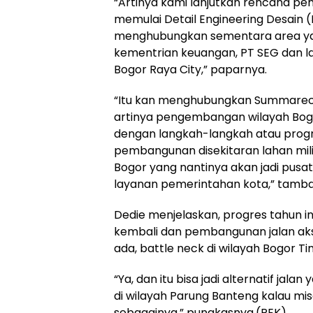
“Artinya kami lanjutkan rencana 
memulai Detail Engineering Desain (D
menghubungkan sementara area ya
kementrian keuangan, PT SEG dan 
Bogor Raya City,” paparnya.
“Itu kan menghubungkan Summarecon
artinya pengembangan wilayah Bogor 
dengan langkah-langkah atau progr
pembangunan disekitaran lahan mil
Bogor yang nantinya akan jadi pusa
layanan pemerintahan kota,” tamba
Dedie menjelaskan, progres tahun in
kembali dan pembangunan jalan akses
ada, battle neck di wilayah Bogor Ti
“Ya, dan itu bisa jadi alternatif jal
di wilayah Parung Banteng kalau mi
sebagainya,” pungkasnya.(REK)