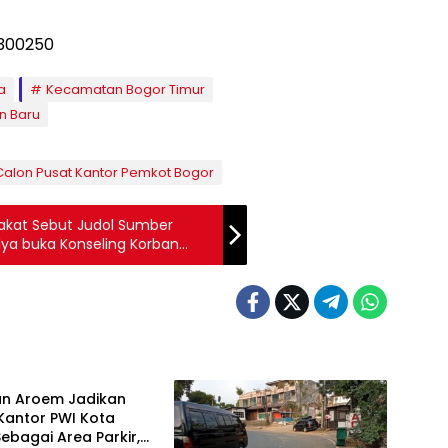
a
Kecamatan Bogor Timur
n Baru
Calon Pusat Kantor Pemkot Bogor
kat Sebut Judol Sumber
ya buka Konseling Korban
Raya
an Aroem Jadikan
Kantor PWI Kota
ebagai Area Parkir,