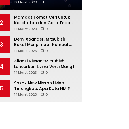
Anda
13 Maret 2023
1
Manfaat Tomat Ceri untuk
2
Kesehatan dan Cara Tepat
Mengonsumsinya
14 Maret 2023
0
Demi Xpander, Mitsubishi
3
Bakal Mengimpor Kembali
Pajero Sport
14 Maret 2023
0
Aliansi Nissan-Mitsubishi
4
Luncurkan Livina Versi Mungil
14 Maret 2023
0
Sosok New Nissan Livina
5
Terungkap, Apa Kata NMI?
14 Maret 2023
0