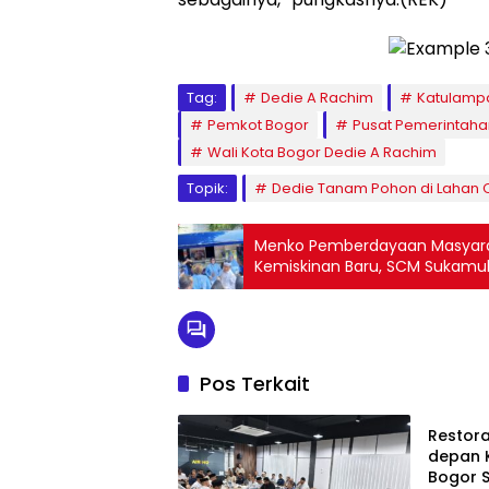
Tag:
Dedie A Rachim
Katulamp
Pemkot Bogor
Pusat Pemerintaha
Wali Kota Bogor Dedie A Rachim
Topik:
Dedie Tanam Pohon di Lahan 
Menko Pemberdayaan Masyara
Kemiskinan Baru, SCM Sukamul
Judol
Pos Terkait
Bogor 
Restor
depan 
Bogor S