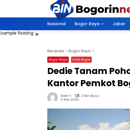
Langsung
ke
konten
Nasional
Bogor Raya
Jabar
×
Beranda
Bogor Raya
Bogor Raya
Kota Bogor
Dedie Tanam Poho
Kantor Pemkot Bo
Rekti Y
2 Min Baca
6 Mei 2025