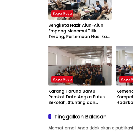
Ketua P
Bogor Raya
Sengketa Nazir Alun-Alun
Empang Menemui Titik
Terang, Pertemuan Hasilkan
4 Poin Kesepakatan
Bogor Raya
Bogor 
Karang Taruna Bantu
Kemend
Pemkot Data Angka Putus
Kompete
Sekolah, Stunting dan
Hadirka
Pengangguran Kota Bogor
Apresia
Tinggalkan Balasan
Alamat email Anda tidak akan dipublikasi