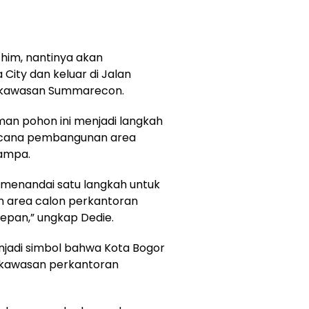
chim, nantinya akan
ity dan keluar di Jalan
u kawasan Summarecon.
n pohon ini menjadi langkah
encana pembangunan area
lampa.
 menandai satu langkah untuk
area calon perkantoran
epan,” ungkap Dedie.
njadi simbol bahwa Kota Bogor
kawasan perkantoran