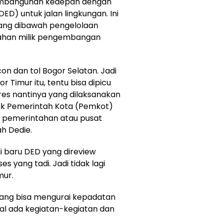
pembangunan kedepan dengan
ED) untuk jalan lingkungan. Ini
ng dibawah pengelolaan
lahan milik pengembangan
 dan tol Bogor Selatan. Jadi
Timur itu, tentu bisa dipicu
es nantinya yang dilaksanakan
ik Pemerintah Kota (Pemkot)
t pemerintahan atau pusat
h Dedie.
i baru DED yang direview
 yang tadi. Jadi tidak lagi
mur.
an yang bisa mengurai kepadatan
sal ada kegiatan-kegiatan dan