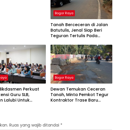
WI Dilarang Parkir
Bogor Raya
Tanah Berceceran di Jalan
Batutulis, Jenal Siap Beri
Teguran Tertulis Pada
Kontraktor
Raya
Bogor Raya
ikdasmen Perkuat
Dewan Temukan Ceceran
nsi Guru SLB,
Tanah, Minta Pemkot Tegur
n Lalubi Untuk
Kontraktor Trase Baru
si ABK
Batutulis
kan.
Ruas yang wajib ditandai
*