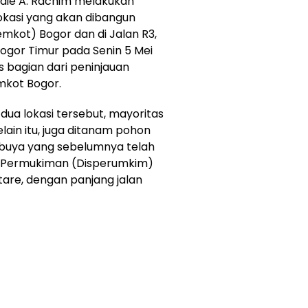
edie A. Rachim melakukan
okasi yang akan dibangun
mkot) Bogor dan di Jalan R3,
gor Timur pada Senin 5 Mei
s bagian dari peninjauan
mkot Bogor.
 dua lokasi tersebut, mayoritas
ain itu, juga ditanam pohon
buya yang sebelumnya telah
n Permukiman (Disperumkim)
tare, dengan panjang jalan