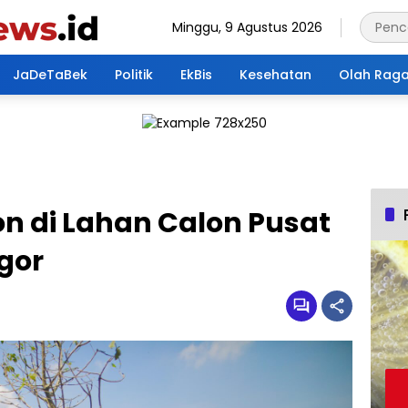
Minggu, 9 Agustus 2026
JaDeTaBek
Politik
EkBis
Kesehatan
Olah Rag
n di Lahan Calon Pusat
gor