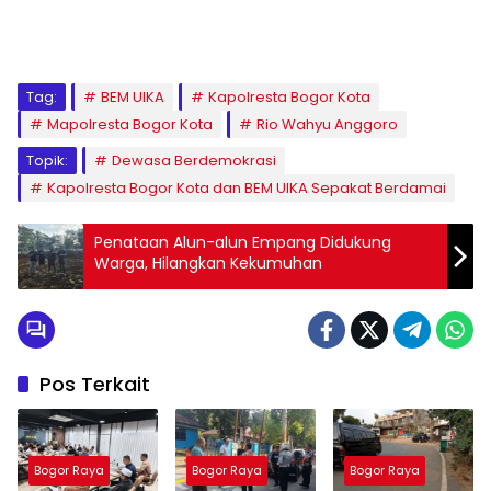
Tag:
BEM UIKA
Kapolresta Bogor Kota
Mapolresta Bogor Kota
Rio Wahyu Anggoro
Topik:
Dewasa Berdemokrasi
Kapolresta Bogor Kota dan BEM UIKA Sepakat Berdamai
Penataan Alun-alun Empang Didukung
Warga, Hilangkan Kekumuhan
Pos Terkait
Bogor Raya
Bogor Raya
Bogor Raya