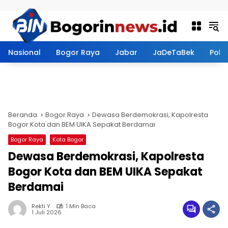
Langsung ke konten
Nasional
Bogor Raya
Jabar
JaDeTaBek
Politi
Beranda
Bogor Raya
Dewasa Berdemokrasi, Kapolresta
Bogor Kota dan BEM UIKA Sepakat Berdamai
Bogor Raya
Kota Bogor
Dewasa Berdemokrasi, Kapolresta
Bogor Kota dan BEM UIKA Sepakat
Berdamai
Rekti Y
1 Min Baca
1 Juli 2026