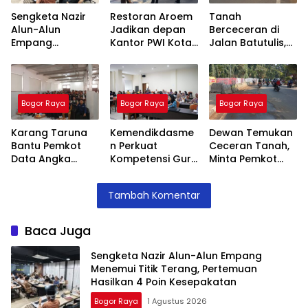
Sengketa Nazir
Restoran Aroem
Tanah
Alun-Alun
Jadikan depan
Berceceran di
Empang
Kantor PWI Kota
Jalan Batutulis,
Menemui Titik
Bogor Sebagai
Jenal Siap Beri
Terang,
Area Parkir,
Teguran Tertulis
Pertemuan
Ketua PWI
Pada Kontraktor
Hasilkan 4 Poin
Dilarang Parkir
Bogor Raya
Bogor Raya
Bogor Raya
Kesepakatan
Karang Taruna
Kemendikdasme
Dewan Temukan
Bantu Pemkot
n Perkuat
Ceceran Tanah,
Data Angka
Kompetensi Guru
Minta Pemkot
Putus Sekolah,
SLB, Hadirkan
Tegur Kontraktor
Stunting dan
Lalubi Untuk
Trase Baru
Tambah Komentar
Pengangguran
Apresiasi ABK
Batutulis
Kota Bogor
Baca Juga
Sengketa Nazir Alun-Alun Empang
Menemui Titik Terang, Pertemuan
Hasilkan 4 Poin Kesepakatan
Bogor Raya
1 Agustus 2026