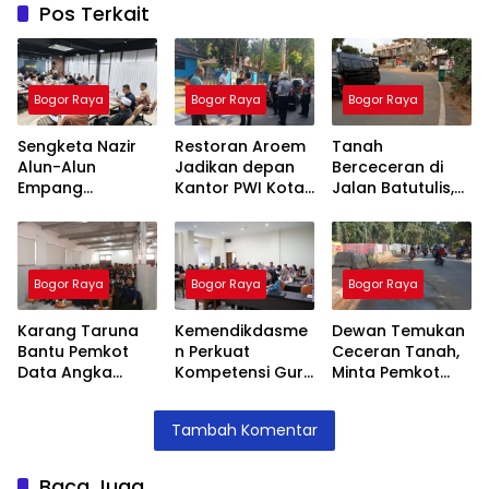
Pos Terkait
Bogor Raya
Bogor Raya
Bogor Raya
Sengketa Nazir
Restoran Aroem
Tanah
Alun-Alun
Jadikan depan
Berceceran di
Empang
Kantor PWI Kota
Jalan Batutulis,
Menemui Titik
Bogor Sebagai
Jenal Siap Beri
Terang,
Area Parkir,
Teguran Tertulis
Pertemuan
Ketua PWI
Pada Kontraktor
Hasilkan 4 Poin
Dilarang Parkir
Bogor Raya
Bogor Raya
Bogor Raya
Kesepakatan
Karang Taruna
Kemendikdasme
Dewan Temukan
Bantu Pemkot
n Perkuat
Ceceran Tanah,
Data Angka
Kompetensi Guru
Minta Pemkot
Putus Sekolah,
SLB, Hadirkan
Tegur Kontraktor
Stunting dan
Lalubi Untuk
Trase Baru
Tambah Komentar
Pengangguran
Apresiasi ABK
Batutulis
Kota Bogor
Baca Juga