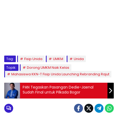
Tag:
Fisip Unida
UMKM
Unida
Topik:
Dorong UMKM Naik Kelas
Mahasiswa KKN-T Fisip Unida Launching Rebranding Rajut
PAN Tegaskan Pasangan Dedie-Jaenal
Sudah Final untuk Pilkada Bogor