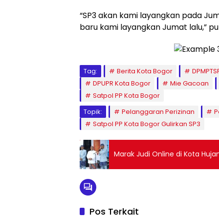
“SP3 akan kami layangkan pada Jum
baru kami layangkan Jumat lalu,” p
Tag:
Berita Kota Bogor
DPMPTSP
DPUPR Kota Bogor
Mie Gacoan
Satpol PP Kota Bogor
Topik:
Pelanggaran Perizinan
P
Satpol PP Kota Bogor Gulirkan SP3
Marak Judi Online di Kota Huj
Pos Terkait