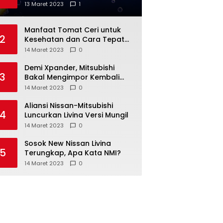
Anda
13 Maret 2023
1
Manfaat Tomat Ceri untuk
2
Kesehatan dan Cara Tepat
Mengonsumsinya
14 Maret 2023
0
Demi Xpander, Mitsubishi
3
Bakal Mengimpor Kembali
Pajero Sport
14 Maret 2023
0
Aliansi Nissan-Mitsubishi
4
Luncurkan Livina Versi Mungil
14 Maret 2023
0
Sosok New Nissan Livina
5
Terungkap, Apa Kata NMI?
14 Maret 2023
0