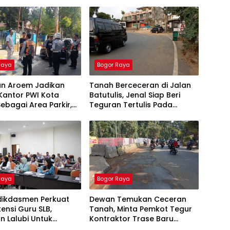
Raya
Bogor Raya
an Aroem Jadikan
Tanah Berceceran di Jalan
Kantor PWI Kota
Batutulis, Jenal Siap Beri
ebagai Area Parkir,
Teguran Tertulis Pada
WI Dilarang Parkir
Kontraktor
Raya
Bogor Raya
ikdasmen Perkuat
Dewan Temukan Ceceran
nsi Guru SLB,
Tanah, Minta Pemkot Tegur
n Lalubi Untuk
Kontraktor Trase Baru
si ABK
Batutulis