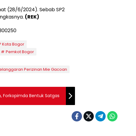
at (28/6/2024). Sebab SP2
ungkasnya.
(REK)
 Kota Bogor
Pemkot Bogor
elanggaran Perizinan Mie Gacoan
an, Forkopimda Bentuk Satgas