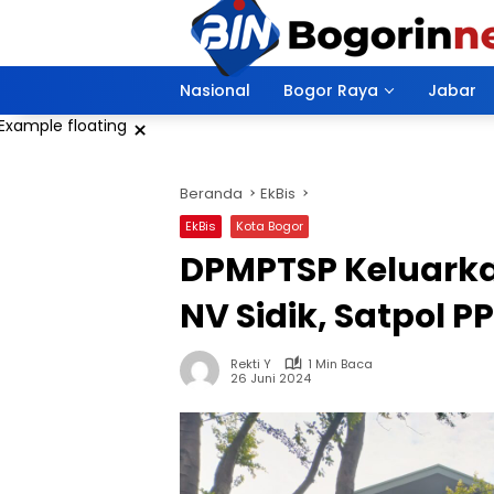
Langsung
ke
konten
Nasional
Bogor Raya
Jabar
×
Beranda
EkBis
EkBis
Kota Bogor
DPMPTSP Keluarka
NV Sidik, Satpol P
Rekti Y
1 Min Baca
26 Juni 2024