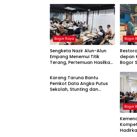
Bogor Raya
Bogor 
Sengketa Nazir Alun-Alun
Restor
Empang Menemui Titik
depan 
Terang, Pertemuan Hasilkan
Bogor S
Bogor Raya
4 Poin Kesepakatan
Ketua P
Karang Taruna Bantu
Pemkot Data Angka Putus
Sekolah, Stunting dan
Pengangguran Kota Bogor
Bogor 
Kemend
Kompete
Hadirka
Apresia