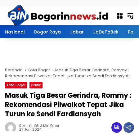
Langsung ke konten
Nasional
Bogor Raya
Jabar
JaDeTaBek
Politi
Beranda
Kota Bogor
Masuk Tiga Besar Gerindra, Rommy :
Rekomendasi Pilwalkot Tepat Jika Turun ke Sendi Fardiansyah
Kota Bogor
Politik
Masuk Tiga Besar Gerindra, Rommy :
Rekomendasi Pilwalkot Tepat Jika
Turun ke Sendi Fardiansyah
Rekti Y
3 Min Baca
27 Juni 2024