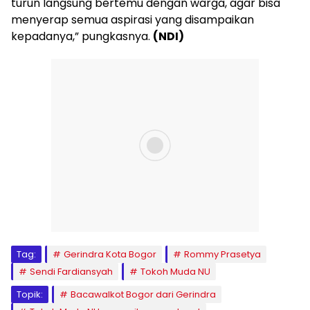
turun langsung bertemu dengan warga, agar bisa
menyerap semua aspirasi yang disampaikan
kepadanya,” pungkasnya.
(NDI)
Tag:
Gerindra Kota Bogor
Rommy Prasetya
Sendi Fardiansyah
Tokoh Muda NU
Topik:
Bacawalkot Bogor dari Gerindra