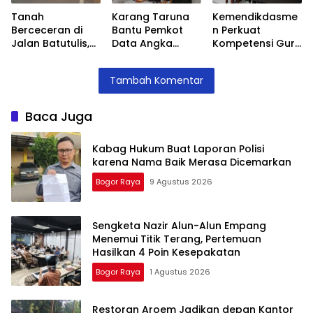
Tanah
Karang Taruna
Kemendikdasme
Berceceran di
Bantu Pemkot
n Perkuat
Jalan Batutulis,
Data Angka
Kompetensi Guru
Jenal Siap Beri
Putus Sekolah,
SLB, Hadirkan
Teguran Tertulis
Stunting dan
Lalubi Untuk
Tambah Komentar
Pada Kontraktor
Pengangguran
Apresiasi ABK
Kota Bogor
Baca Juga
Kabag Hukum Buat Laporan Polisi
karena Nama Baik Merasa Dicemarkan
Bogor Raya
9 Agustus 2026
Sengketa Nazir Alun-Alun Empang
Menemui Titik Terang, Pertemuan
Hasilkan 4 Poin Kesepakatan
Bogor Raya
1 Agustus 2026
Restoran Aroem Jadikan depan Kantor