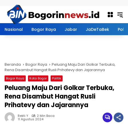
Langsung ke konten
Nasional
Bogor Raya
Jabar
JaDeTaBek
Politi
Beranda
Bogor Raya
Peluang Maju Dari Golkar Terbuka,
Rena Disambut Hangat Rusli Prihatevy dan Jajarannya
Bogor Raya
Kota Bogor
Politik
Peluang Maju Dari Golkar Terbuka,
Rena Disambut Hangat Rusli
Prihatevy dan Jajarannya
Rekti Y
2 Min Baca
11 Agustus 2024