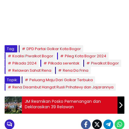
Tag:
DPD Partai Golkar Kota Bogor
Koalisi Piwalkot Bogor
Pileg Kota Bogor 2024
Pilkada 2024
Pilkada serentak
Piwalkot Bogor
Relawan Sahat Rena
Rena Da Frina
Topik:
Peluang Maju Dari Golkar Terbuka
Rena Disambut Hangat Rusli Prihatevy dan Jajarannya
JM Resmikan Posko Pemenangan dan
Deklarasikan 39 Relawan