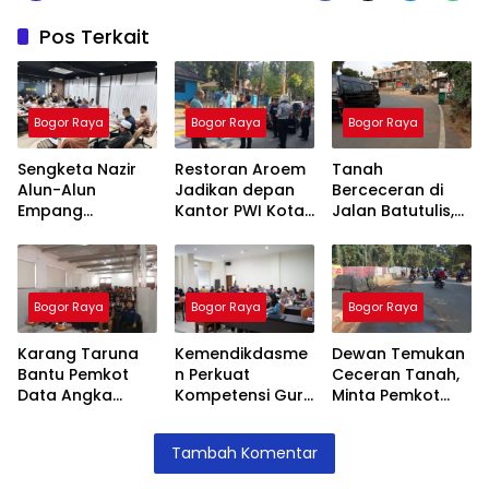
Pos Terkait
Bogor Raya
Bogor Raya
Bogor Raya
Sengketa Nazir
Restoran Aroem
Tanah
Alun-Alun
Jadikan depan
Berceceran di
Empang
Kantor PWI Kota
Jalan Batutulis,
Menemui Titik
Bogor Sebagai
Jenal Siap Beri
Terang,
Area Parkir,
Teguran Tertulis
Pertemuan
Ketua PWI
Pada Kontraktor
Hasilkan 4 Poin
Dilarang Parkir
Bogor Raya
Bogor Raya
Bogor Raya
Kesepakatan
Karang Taruna
Kemendikdasme
Dewan Temukan
Bantu Pemkot
n Perkuat
Ceceran Tanah,
Data Angka
Kompetensi Guru
Minta Pemkot
Putus Sekolah,
SLB, Hadirkan
Tegur Kontraktor
Stunting dan
Lalubi Untuk
Trase Baru
Tambah Komentar
Pengangguran
Apresiasi ABK
Batutulis
Kota Bogor