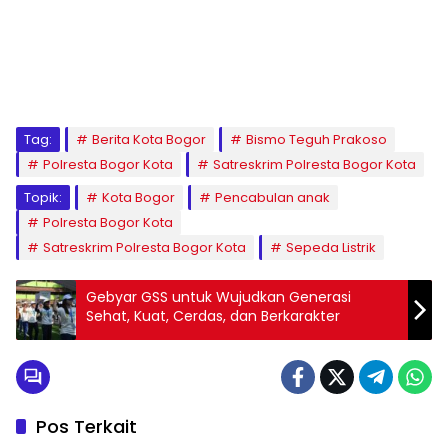
Tag:
Berita Kota Bogor
Bismo Teguh Prakoso
Polresta Bogor Kota
Satreskrim Polresta Bogor Kota
Topik:
Kota Bogor
Pencabulan anak
Polresta Bogor Kota
Satreskrim Polresta Bogor Kota
Sepeda Listrik
Gebyar GSS untuk Wujudkan Generasi
Sehat, Kuat, Cerdas, dan Berkarakter
Pos Terkait