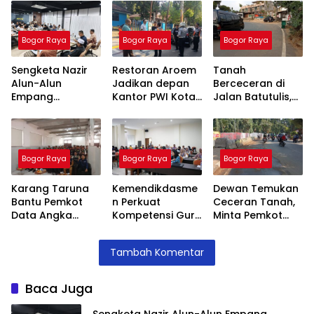
Bogor Raya
Bogor Raya
Bogor Raya
Sengketa Nazir
Restoran Aroem
Tanah
Alun-Alun
Jadikan depan
Berceceran di
Empang
Kantor PWI Kota
Jalan Batutulis,
Menemui Titik
Bogor Sebagai
Jenal Siap Beri
Terang,
Area Parkir,
Teguran Tertulis
Pertemuan
Ketua PWI
Pada Kontraktor
Hasilkan 4 Poin
Dilarang Parkir
Bogor Raya
Bogor Raya
Bogor Raya
Kesepakatan
Karang Taruna
Kemendikdasme
Dewan Temukan
Bantu Pemkot
n Perkuat
Ceceran Tanah,
Data Angka
Kompetensi Guru
Minta Pemkot
Putus Sekolah,
SLB, Hadirkan
Tegur Kontraktor
Stunting dan
Lalubi Untuk
Trase Baru
Tambah Komentar
Pengangguran
Apresiasi ABK
Batutulis
Kota Bogor
Baca Juga