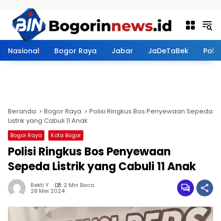
Langsung ke konten
Nasional
Bogor Raya
Jabar
JaDeTaBek
Politi
Beranda
Bogor Raya
Polisi Ringkus Bos Penyewaan Sepeda
Listrik yang Cabuli 11 Anak
Bogor Raya
Kota Bogor
Polisi Ringkus Bos Penyewaan
Sepeda Listrik yang Cabuli 11 Anak
Rekti Y
2 Min Baca
28 Mei 2024