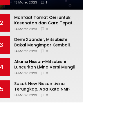
Anda
13 Maret 2023
1
Manfaat Tomat Ceri untuk
2
Kesehatan dan Cara Tepat
Mengonsumsinya
14 Maret 2023
0
Demi Xpander, Mitsubishi
3
Bakal Mengimpor Kembali
Pajero Sport
14 Maret 2023
0
Aliansi Nissan-Mitsubishi
4
Luncurkan Livina Versi Mungil
14 Maret 2023
0
Sosok New Nissan Livina
5
Terungkap, Apa Kata NMI?
14 Maret 2023
0