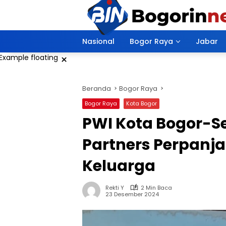
Langsung
ke
konten
Nasional
Bogor Raya
Jabar
×
Beranda
Bogor Raya
Bogor Raya
Kota Bogor
PWI Kota Bogor-S
Partners Perpanja
Keluarga
Rekti Y
2 Min Baca
23 Desember 2024