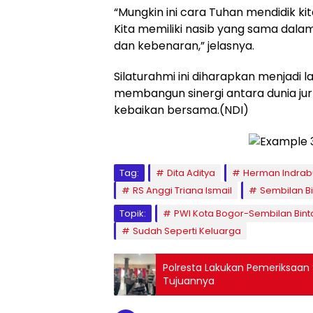
“Mungkin ini cara Tuhan mendidik ki
Kita memiliki nasib yang sama dal
dan kebenaran,” jelasnya.
Silaturahmi ini diharapkan menjadi 
membangun sinergi antara dunia jur
kebaikan bersama.(NDI)
Tag:
Dita Aditya
Herman Indrab
RS Anggi Triana Ismail
Sembilan B
Topik:
PWI Kota Bogor-Sembilan Bint
Sudah Seperti Keluarga
Polresta Lakukan Pemeriksaan S
Tujuannya