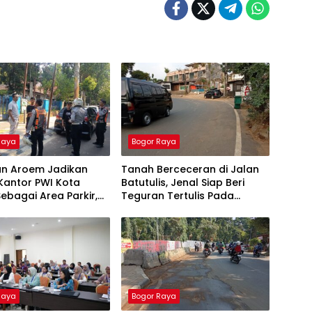
Raya
Bogor Raya
an Aroem Jadikan
Tanah Berceceran di Jalan
Kantor PWI Kota
Batutulis, Jenal Siap Beri
ebagai Area Parkir,
Teguran Tertulis Pada
WI Dilarang Parkir
Kontraktor
Raya
Bogor Raya