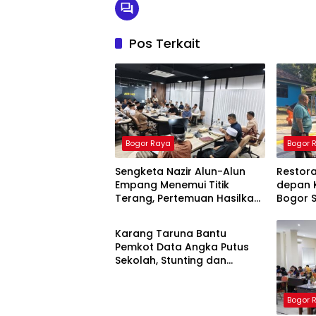
Pos Terkait
Bogor Raya
Bogor 
Sengketa Nazir Alun-Alun
Restor
Empang Menemui Titik
depan 
Terang, Pertemuan Hasilkan
Bogor S
Bogor Raya
4 Poin Kesepakatan
Ketua P
Karang Taruna Bantu
Pemkot Data Angka Putus
Sekolah, Stunting dan
Pengangguran Kota Bogor
Bogor 