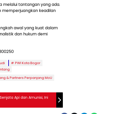
ta melalui tantangan yang ada.
am memperjuangkan keadilan
langkah awal yang kuat dalam
nalistik dan hukum demi
udi
PWI Kota Bogor
intang
ang & Partners Perpanjang MoU
enjata Api dan Amunisi, Ini