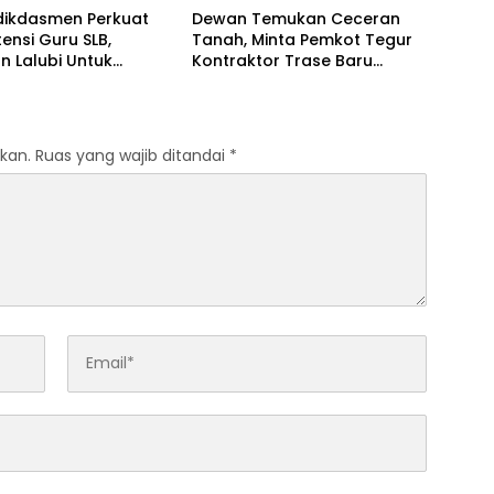
ikdasmen Perkuat
Dewan Temukan Ceceran
nsi Guru SLB,
Tanah, Minta Pemkot Tegur
n Lalubi Untuk
Kontraktor Trase Baru
si ABK
Batutulis
kan.
Ruas yang wajib ditandai
*