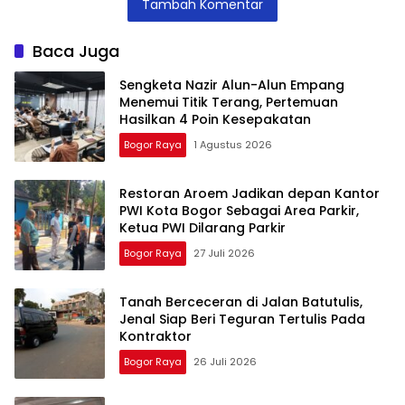
Tambah Komentar
Pengangguran
Apresiasi ABK
Batutulis
Kota Bogor
Baca Juga
Sengketa Nazir Alun-Alun Empang
Menemui Titik Terang, Pertemuan
Hasilkan 4 Poin Kesepakatan
Bogor Raya
1 Agustus 2026
Restoran Aroem Jadikan depan Kantor
PWI Kota Bogor Sebagai Area Parkir,
Ketua PWI Dilarang Parkir
Bogor Raya
27 Juli 2026
Tanah Berceceran di Jalan Batutulis,
Jenal Siap Beri Teguran Tertulis Pada
Kontraktor
Bogor Raya
26 Juli 2026