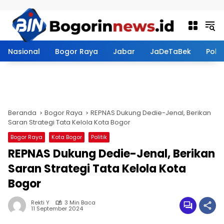
Langsung ke konten
Nasional
Bogor Raya
Jabar
JaDeTaBek
Politi
Beranda
Bogor Raya
REPNAS Dukung Dedie-Jenal, Berikan
Saran Strategi Tata Kelola Kota Bogor
Bogor Raya
Kota Bogor
Politik
REPNAS Dukung Dedie-Jenal, Berikan
Saran Strategi Tata Kelola Kota
Bogor
Rekti Y
3 Min Baca
11 September 2024