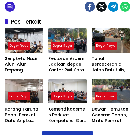
Pos Terkait
Bogor Raya
Bogor Raya
Bogor Raya
Sengketa Nazir
Restoran Aroem
Tanah
Alun-Alun
Jadikan depan
Berceceran di
Empang
Kantor PWI Kota
Jalan Batutulis,
Menemui Titik
Bogor Sebagai
Jenal Siap Beri
Terang,
Area Parkir,
Teguran Tertulis
Pertemuan
Ketua PWI
Pada Kontraktor
Hasilkan 4 Poin
Dilarang Parkir
Bogor Raya
Bogor Raya
Bogor Raya
Kesepakatan
Karang Taruna
Kemendikdasme
Dewan Temukan
Bantu Pemkot
n Perkuat
Ceceran Tanah,
Data Angka
Kompetensi Guru
Minta Pemkot
Putus Sekolah,
SLB, Hadirkan
Tegur Kontraktor
Stunting dan
Lalubi Untuk
Trase Baru