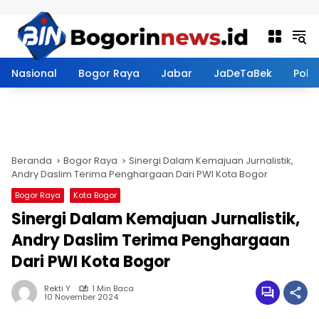
Langsung ke konten
Nasional
Bogor Raya
Jabar
JaDeTaBek
Politi
Beranda
Bogor Raya
Sinergi Dalam Kemajuan Jurnalistik,
Andry Daslim Terima Penghargaan Dari PWI Kota Bogor
Bogor Raya
Kota Bogor
Sinergi Dalam Kemajuan Jurnalistik,
Andry Daslim Terima Penghargaan
Dari PWI Kota Bogor
Rekti Y
1 Min Baca
10 November 2024