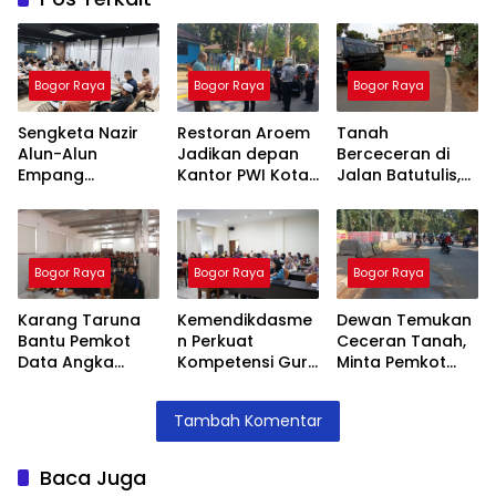
Bogor Raya
Bogor Raya
Bogor Raya
Sengketa Nazir
Restoran Aroem
Tanah
Alun-Alun
Jadikan depan
Berceceran di
Empang
Kantor PWI Kota
Jalan Batutulis,
Menemui Titik
Bogor Sebagai
Jenal Siap Beri
Terang,
Area Parkir,
Teguran Tertulis
Pertemuan
Ketua PWI
Pada Kontraktor
Hasilkan 4 Poin
Dilarang Parkir
Bogor Raya
Bogor Raya
Bogor Raya
Kesepakatan
Karang Taruna
Kemendikdasme
Dewan Temukan
Bantu Pemkot
n Perkuat
Ceceran Tanah,
Data Angka
Kompetensi Guru
Minta Pemkot
Putus Sekolah,
SLB, Hadirkan
Tegur Kontraktor
Stunting dan
Lalubi Untuk
Trase Baru
Tambah Komentar
Pengangguran
Apresiasi ABK
Batutulis
Kota Bogor
Baca Juga