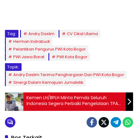
Tag:
Andry Daslim
CV Cikal Utama
Herman Indrabudi
Pelantikan Pengurus PWI Kota Bogor
PWI Jawa Barat
PWI Kota Bogor
Topik:
Andry Daslim Terima Penghargaan Dari PWI Kota Bogor
Sinergi Dalam Kemajuan Jurnalistik
Kemen LH/BPLH Minta Pemda Seluruh
Indonesia Segera Perbaiki Pengelolaan TPA
Sampah
Pos Terkait