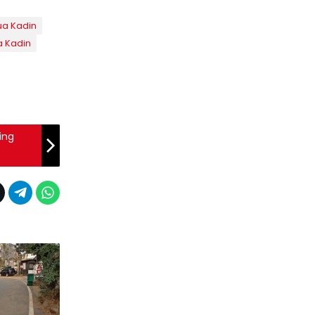
ua Kadin
 Kadin
ing