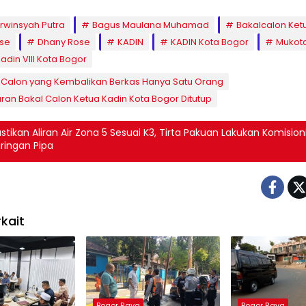
rwinsyah Putra
Bagus Maulana Muhamad
Bakalcalon Ket
ose
Dhany Rose
KADIN
KADIN Kota Bogor
Mukota
adin VIII Kota Bogor
Calon yang Kembalikan Berkas Hanya Satu Orang
ran Bakal Calon Ketua Kadin Kota Bogor Ditutup
stikan Aliran Air Zona 5 Sesuai K3, Tirta Pakuan Lakukan Komision
ringan Pipa
kait
Bogor Raya
Bogor Raya