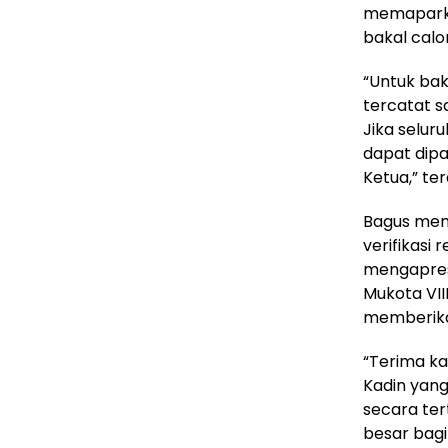
memaparka
bakal cal
“Untuk bak
tercatat s
Jika selur
dapat dipa
Ketua,” te
Bagus men
verifikasi 
mengapresi
Mukota VII
memberikan
“Terima ka
Kadin yan
secara ter
besar bagi