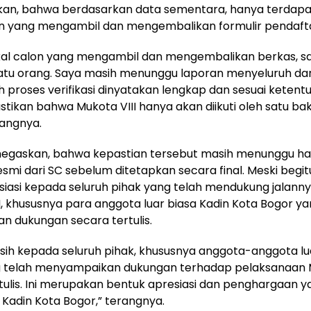
n, bahwa berdasarkan data sementara, hanya terdapa
on yang mengambil dan mengembalikan formulir pendaft
al calon yang mengambil dan mengembalikan berkas, saa
atu orang. Saya masih menunggu laporan menyeluruh dari
uh proses verifikasi dinyatakan lengkap dan sesuai keten
stikan bahwa Mukota VIII hanya akan diikuti oleh satu ba
rangnya.
egaskan, bahwa kepastian tersebut masih menunggu has
resmi dari SC sebelum ditetapkan secara final. Meski begitu
asi kepada seluruh pihak yang telah mendukung jalann
I, khususnya para anggota luar biasa Kadin Kota Bogor ya
 dukungan secara tertulis.
sih kepada seluruh pihak, khususnya anggota-anggota lu
g telah menyampaikan dukungan terhadap pelaksanaan
tulis. Ini merupakan bentuk apresiasi dan penghargaan 
 Kadin Kota Bogor,” terangnya.