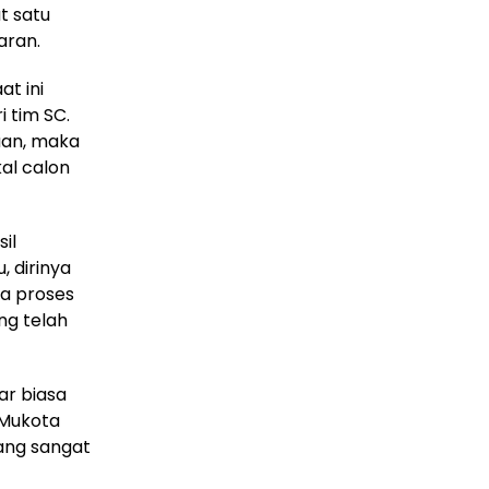
t satu
aran.
t ini
 tim SC.
tuan, maka
kal calon
il
, dirinya
ya proses
ng telah
ar biasa
 Mukota
yang sangat