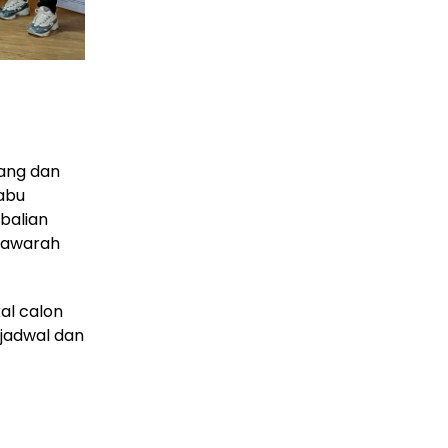
ang dan
Rabu
balian
yawarah
al calon
 jadwal dan