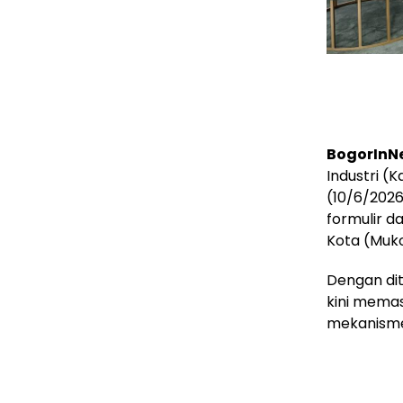
BogorInN
Industri (
(10/6/202
formulir 
Kota (Muko
Dengan dit
kini memas
mekanisme 