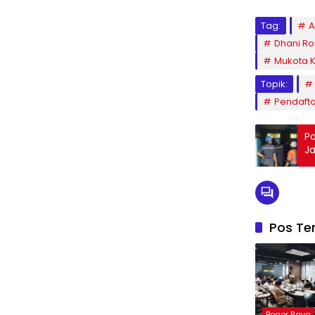
Tag:
A
Dhani R
Mukota K
Topik:
Pendafta
Pa
Ja
Pos Ter
Bogor Raya