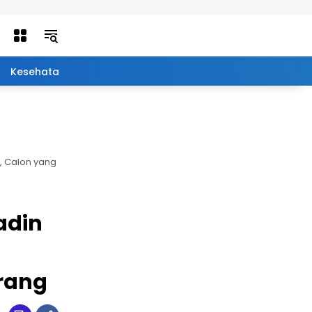
Kesehatan
Olah Raga
Edukasi
Qolbu
, Calon yang
adin
rang