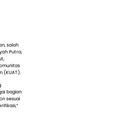
n, salah
yah Putra,
t,
Komunitas
n (KUAT).
g
ai bagian
on sesuai
fikasi,”