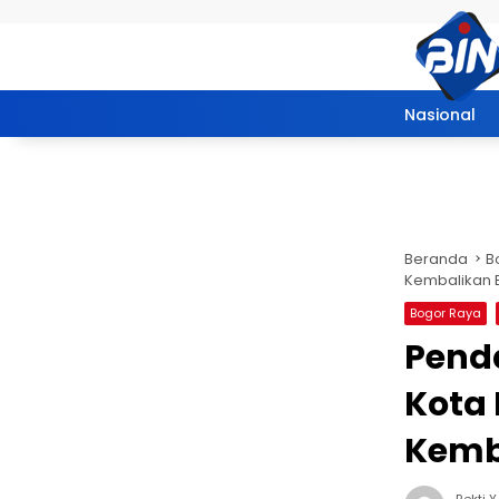
Langsung ke konten
Nasional
Beranda
B
Kembalikan 
Bogor Raya
Penda
Kota 
Kemb