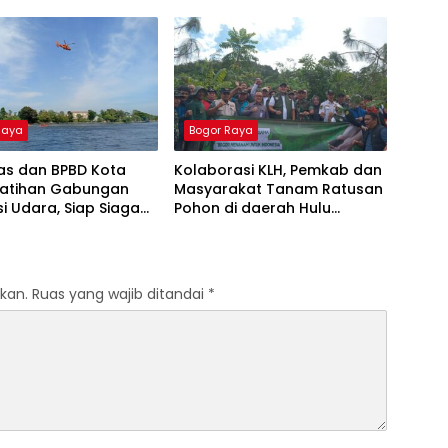
is
Targetkan Kemenangan
Pileg dan Piwalkot
Raya
Bogor Raya
as dan BPBD Kota
Kolaborasi KLH, Pemkab dan
Latihan Gabungan
Masyarakat Tanam Ratusan
i Udara, Siap Siaga
Pohon di daerah Hulu
Idul Fitri
Ciliwung
kan.
Ruas yang wajib ditandai
*