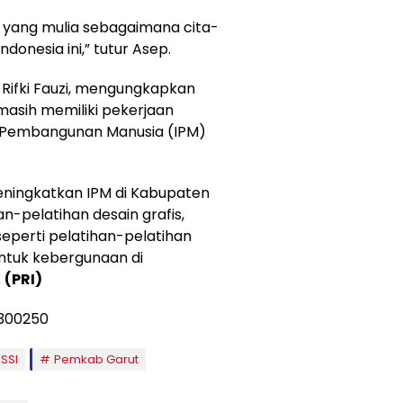
 yang mulia sebagaimana cita-
Indonesia ini,” tutur Asep.
Rifki Fauzi, mengungkapkan
masih memiliki pekerjaan
 Pembangunan Manusia (IPM)
eningkatkan IPM di Kabupaten
han-pelatihan desain grafis,
 seperti pelatihan-pelatihan
ntuk kebergunaan di
.
(PRI)
SSI
Pemkab Garut