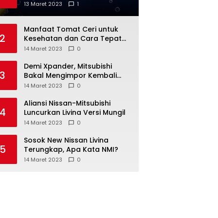
Anda
13 Maret 2023
1
Manfaat Tomat Ceri untuk
2
Kesehatan dan Cara Tepat
Mengonsumsinya
14 Maret 2023
0
Demi Xpander, Mitsubishi
3
Bakal Mengimpor Kembali
Pajero Sport
14 Maret 2023
0
Aliansi Nissan-Mitsubishi
4
Luncurkan Livina Versi Mungil
14 Maret 2023
0
Sosok New Nissan Livina
5
Terungkap, Apa Kata NMI?
14 Maret 2023
0