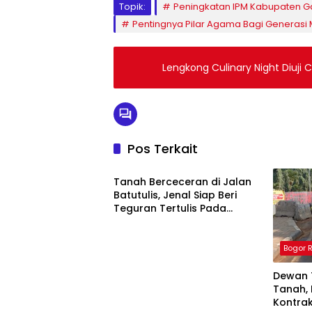
Topik:
Peningkatan IPM Kabupaten G
Pentingnya Pilar Agama Bagi Generasi
Lengkong Culinary Night Diuji 
Pos Terkait
Bogor Raya
Tanah Berceceran di Jalan
Batutulis, Jenal Siap Beri
Teguran Tertulis Pada
Kontraktor
Bogor 
Dewan 
Tanah,
Kontrak