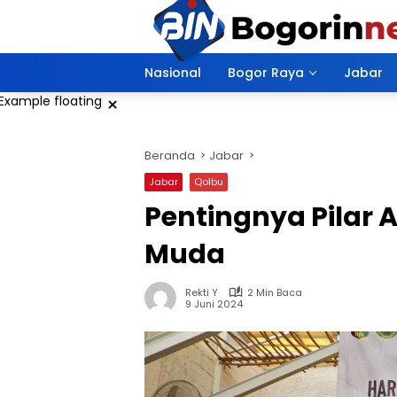
Langsung
ke
konten
Nasional
Bogor Raya
Jabar
×
Beranda
Jabar
Jabar
Qolbu
Pentingnya Pilar
Muda
Rekti Y
2 Min Baca
9 Juni 2024